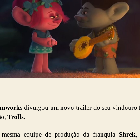
amworks
divulgou um novo trailer do seu vindouro 
ão,
Trolls
.
mesma equipe de produção da franquia
Shrek
,