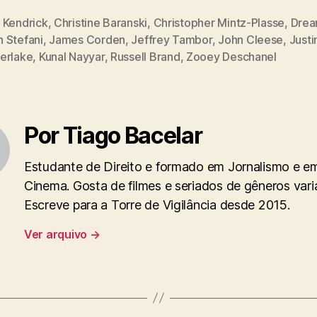
 Kendrick
,
Christine Baranski
,
Christopher Mintz-Plasse
,
Dre
 Stefani
,
James Corden
,
Jeffrey Tambor
,
John Cleese
,
Justi
erlake
,
Kunal Nayyar
,
Russell Brand
,
Zooey Deschanel
Por Tiago Bacelar
Estudante de Direito e formado em Jornalismo e e
Cinema. Gosta de filmes e seriados de gêneros vari
Escreve para a Torre de Vigilância desde 2015.
Ver arquivo
→