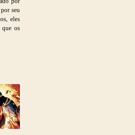
ado por
e por seu
os, eles
a que os