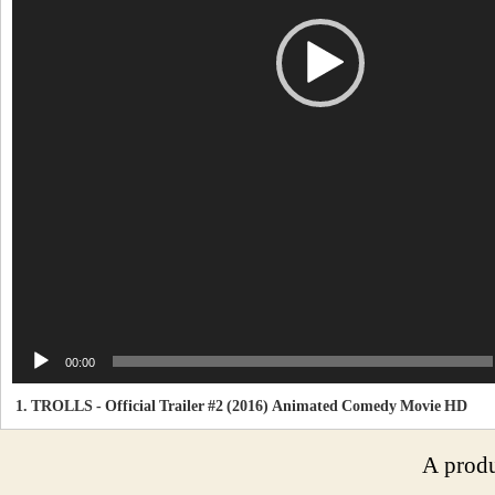
d
e
o
00:00
1.
TROLLS - Official Trailer #2 (2016) Animated Comedy Movie HD
A prod