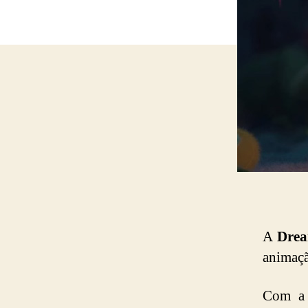
A
Dre
animaç
Com a 