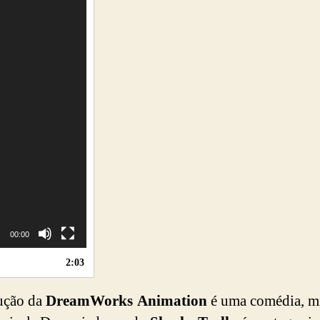
00:00
2:03
ução da
DreamWorks Animation
é uma comédia, m