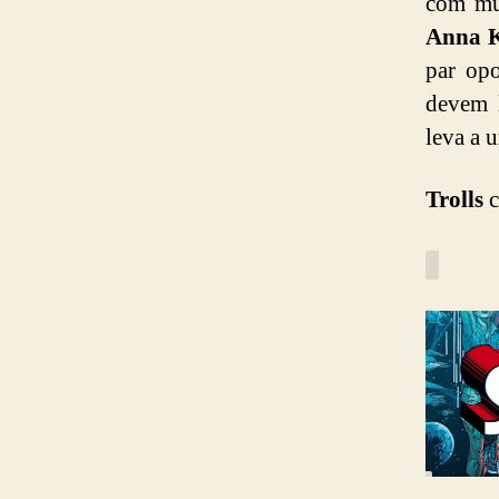
com mu
Anna K
par op
devem 
leva a 
Trolls
c