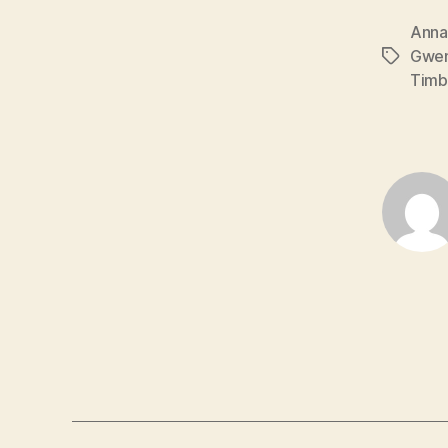
Anna
Gwen
Tags
Timb