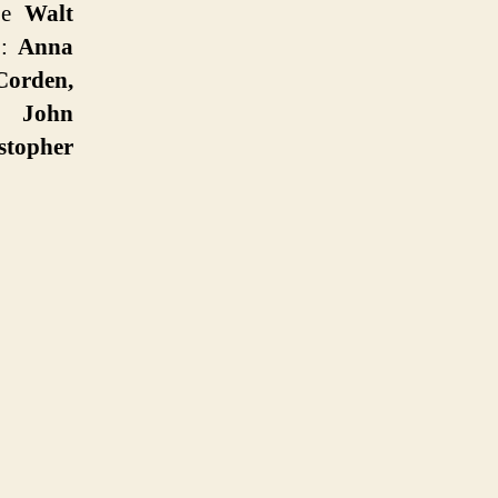
e
Walt
o:
Anna
Corden,
, John
stopher