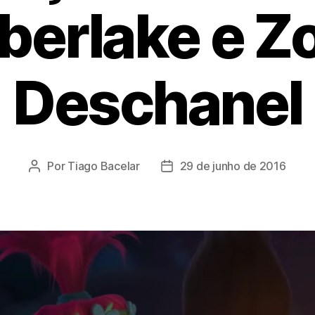
berlake e Z
Deschanel
Por
Tiago Bacelar
29 de junho de 2016
Autor
Data
do
de
post
publicação