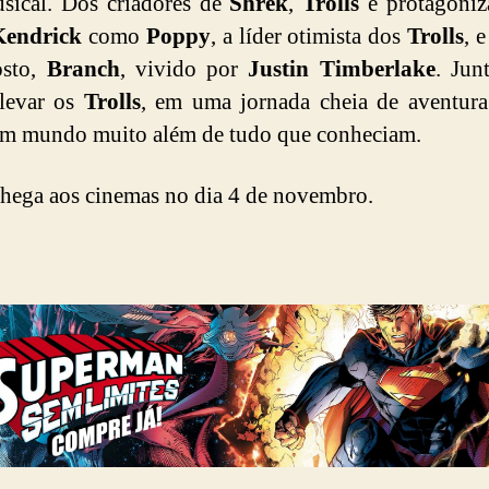
sical. Dos criadores de
Shrek
,
Trolls
é protagoniz
endrick
como
Poppy
, a líder otimista dos
Trolls
, 
osto,
Branch
, vivido por
Justin Timberlake
. Junt
levar os
Trolls
, em uma jornada cheia de aventur
um mundo muito além de tudo que conheciam.
hega aos cinemas no dia 4 de novembro.