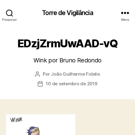
Torre de Vigilância
Pesquisar
Menu
EDzjZrmUwAAD-vQ
Wink por Bruno Redondo
Por
João Guilherme Fidelis
Autor
do
10 de setembro de 2019
Data
post
de
publicação