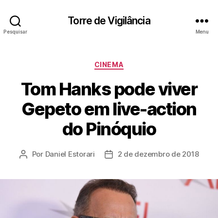
Torre de Vigilância
Pesquisar
Menu
Categorias
CINEMA
Tom Hanks pode viver
Gepeto em live-action
do Pinóquio
Por
Daniel Estorari
2 de dezembro de 2018
Autor
Data
do
de
post
publicação