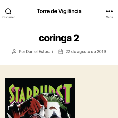
Torre de Vigilância
Pesquisar
Menu
coringa 2
Por
Daniel Estorari
22 de agosto de 2019
Autor
Data
do
de
post
publicação