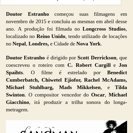
v
í
Doutor Estranho
começou suas filmagens em
d
e
novembro de 2015 e concluiu as mesmas em abril desse
o
ano. A produção foi filmada no
Longcross Studios
,
localizado no
Reino Unido
, tendo utilizado de locações
no
Nepal
,
Londres,
e Cidade de
Nova York
.
Doutor Estranho
é dirigido por
Scott Derrickson
, que
coescreveu o roteiro com
C. Robert Cargill
e
Jon
Spaihts
. O filme é estrelado por
Benedict
Cumberbatch, Chiwetel Ejiofor, Rachel McAdams,
Michael Stuhlbarg, Mads Mikkelsen
, e
Tilda
Swinton
. O compositor vencedor do
Oscar
,
Michael
Giacchino
, irá produzir a trilha sonora do longa-
metragem.