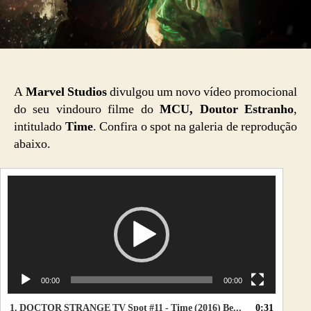
A
Marvel Studios
divulgou um novo vídeo promocional
do seu vindouro filme do
MCU,
Doutor Estranho
,
intitulado
Time
. Confira o spot na galeria de reprodução
abaixo.
T
o
c
a
d
o
r
00:00
00:00
d
e
1.
DOCTOR STRANGE TV Spot #11 - Time (2016) Benedict Cumberbatch Marvel Movie HD
0:31