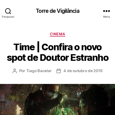
Torre de Vigilância
Pesquisar
Menu
Categorias
CINEMA
Time | Confira o novo
spot de Doutor Estranho
Por
Tiago Bacelar
4 de outubro de 2016
Autor
Data
do
de
post
publicação