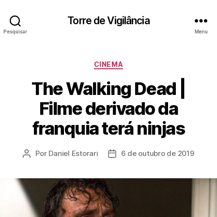
Torre de Vigilância
Pesquisar
Menu
Categorias
CINEMA
The Walking Dead |
Filme derivado da
franquia terá ninjas
Por
Daniel Estorari
6 de outubro de 2019
Autor
Data
do
de
post
publicação