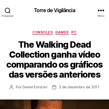
Torre de Vigilância
Pesquisar
Menu
Categorias
CONSOLES
GAMES
PC
The Walking Dead
Collection ganha vídeo
comparando os gráficos
das versões anteriores
Por
Daniel Estorari
3 de dezembro de 2017
Autor
Data
do
de
post
publicação