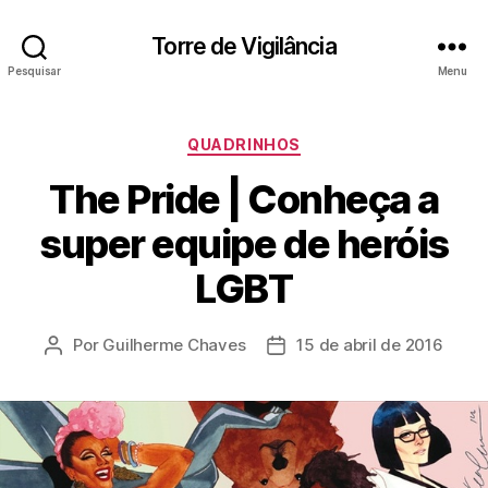
Torre de Vigilância
Pesquisar
Menu
Categorias
QUADRINHOS
The Pride | Conheça a
super equipe de heróis
LGBT
Por
Guilherme Chaves
15 de abril de 2016
Autor
Data
do
de
post
publicação