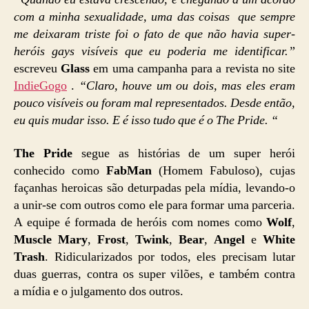
com a minha sexualidade, uma das coisas que sempre
me deixaram triste foi o fato de que não havia super-
heróis gays visíveis que eu poderia me identificar.”
escreveu
Glass
em uma campanha para a revista no site
IndieGogo
.
“Claro, houve um ou dois, mas eles eram
pouco visíveis ou foram mal representados. Desde então,
eu quis mudar isso. E é isso tudo que é o The Pride
. “
The Pride
segue as histórias de um super herói
conhecido como
FabMan
(Homem Fabuloso), cujas
façanhas heroicas são deturpadas pela mídia, levando-o
a unir-se com outros como ele para formar uma parceria.
A equipe é formada de heróis com nomes como
Wolf
,
Muscle Mary
,
Frost
,
Twink
,
Bear
,
Angel
e
White
Trash
. Ridicularizados por todos, eles precisam lutar
duas guerras, contra os super vilões, e também contra
a mídia e o julgamento dos outros.