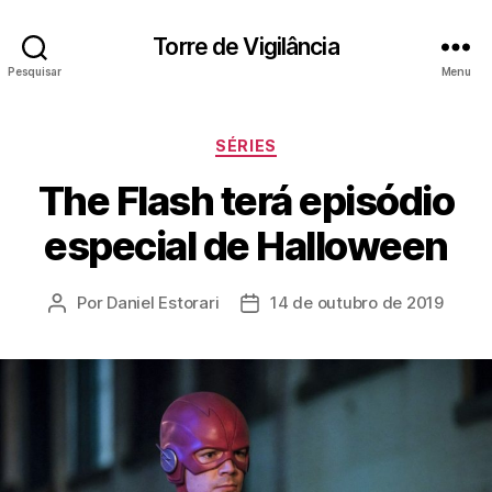
Torre de Vigilância
Pesquisar
Menu
Categorias
SÉRIES
The Flash terá episódio
especial de Halloween
Por
Daniel Estorari
14 de outubro de 2019
Autor
Data
do
de
post
publicação