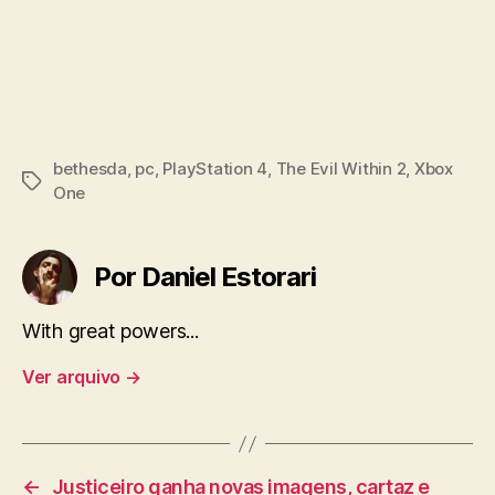
bethesda
,
pc
,
PlayStation 4
,
The Evil Within 2
,
Xbox
Tags
One
Por Daniel Estorari
With great powers...
Ver arquivo
→
←
Justiceiro ganha novas imagens, cartaz e