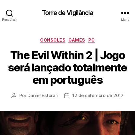
Torre de Vigilância
Pesquisar
Menu
Categorias
CONSOLES
GAMES
PC
The Evil Within 2 | Jogo
será lançado totalmente
em português
Por
Daniel Estorari
12 de setembro de 2017
Autor
Data
do
de
post
publicação