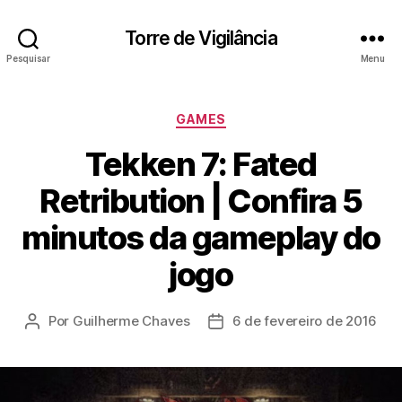
Torre de Vigilância
Pesquisar
Menu
Categorias
GAMES
Tekken 7: Fated
Retribution | Confira 5
minutos da gameplay do
jogo
Por
Guilherme Chaves
6 de fevereiro de 2016
Autor
Data
do
de
post
publicação