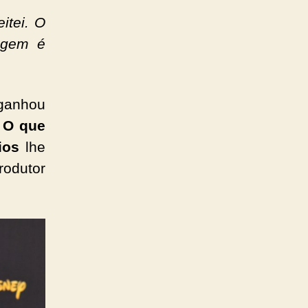
itei. O
agem é
ganhou
a
O que
ios
lhe
odutor