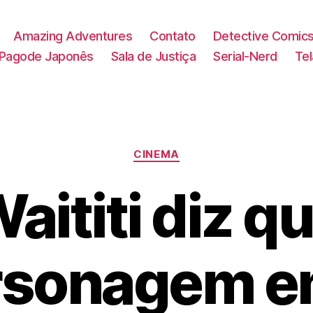
Amazing Adventures
Contato
Detective Comic
Pagode Japonês
Sala de Justiça
Serial-Nerd
Te
Categorias
CINEMA
aititi diz q
rsonagem e