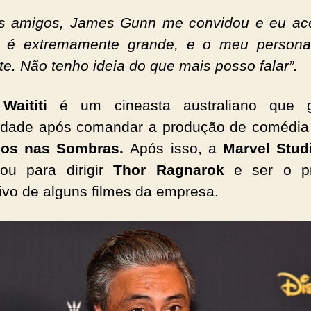
 amigos, James Gunn me convidou e eu ace
o é extremamente grande, e o meu person
nte. Não tenho ideia do que mais posso falar”.
Waititi
é um cineasta australiano que 
iedade após comandar a produção de comédi
os nas Sombras.
Após isso, a
Marvel Stud
tou para dirigir
Thor Ragnarok
e ser o pr
ivo de alguns filmes da empresa.