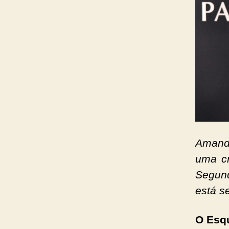
Amand
uma cr
Segund
está s
O Esq