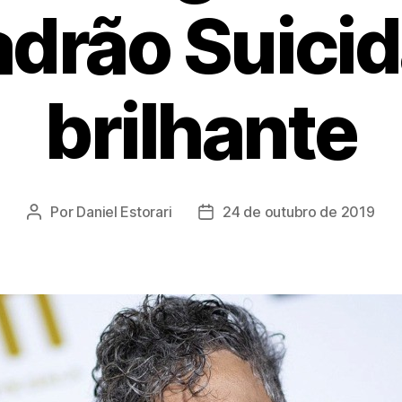
drão Suicid
brilhante
Por
Daniel Estorari
24 de outubro de 2019
Autor
Data
do
de
post
publicação