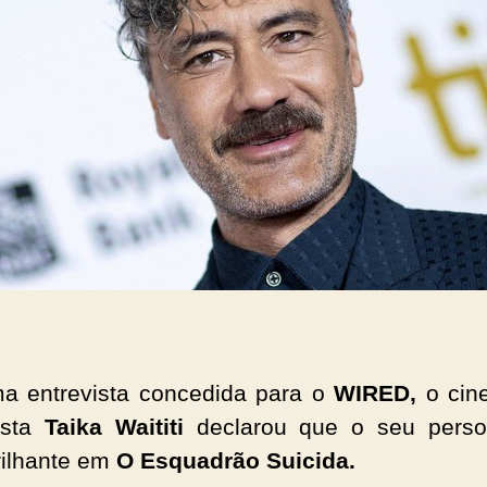
 entrevista concedida para o
WIRED,
o cin
ista
Taika Waititi
declarou que o seu pers
rilhante em
O Esquadrão Suicida.