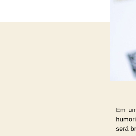
Em uma
humor
será b