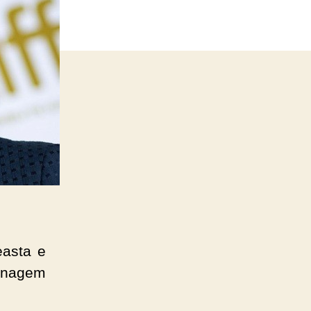
easta e
onagem