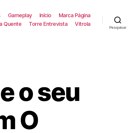
s
Gameplay
Início
Marca Página
la Quente
Torre Entrevista
Vitrola
Pesquisar
ue o seu
m O