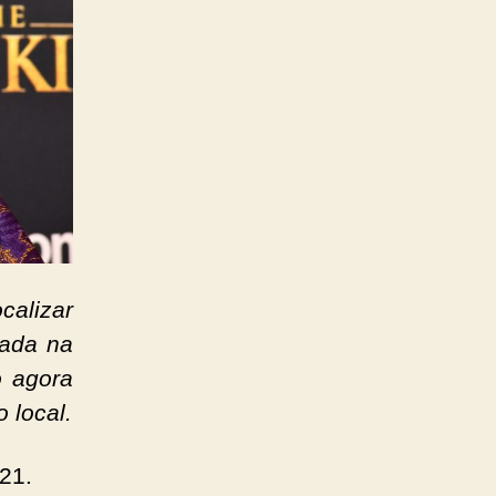
calizar
sada na
o agora
 local.
21.