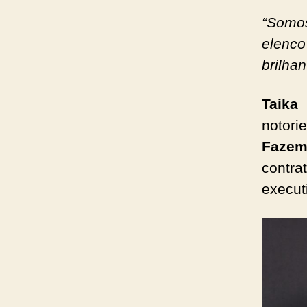
“Somos
elenc
brilha
Taika 
notor
Fazem
contra
execut