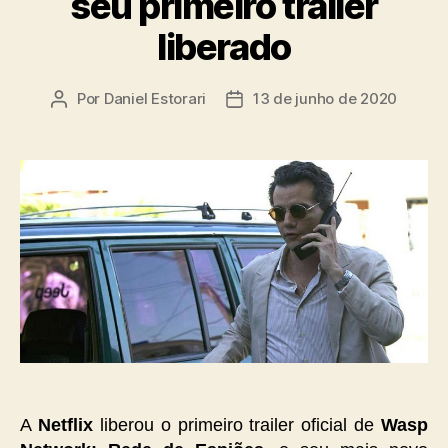
seu primeiro trailer
liberado
Por
Daniel Estorari
13 de junho de 2020
Autor
Data
do
de
post
publicação
A
Netflix
liberou o primeiro trailer oficial de
Wasp