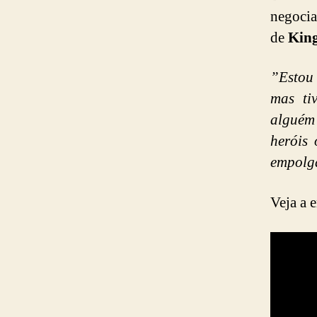
negocia
de
Kin
”Estou
mas ti
alguém
heróis
empolg
Veja a e