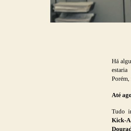
Há algu
estari
Porém, 
Até ag
Tudo i
Kick-A
Doura