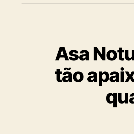
Asa Notu
tão apai
qua