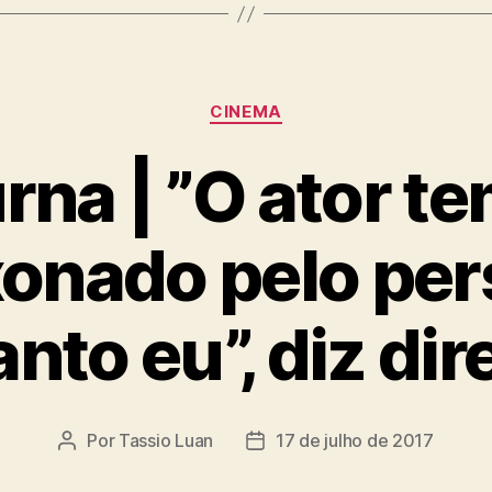
Categorias
CINEMA
rna | ”O ator te
xonado pelo p
nto eu”, diz dir
Por
Tassio Luan
17 de julho de 2017
Autor
Data
do
de