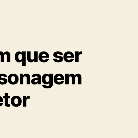
m que ser
ersonagem
etor