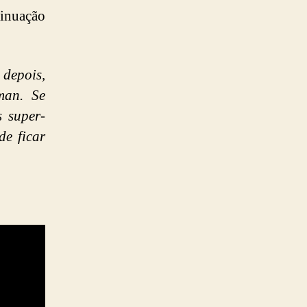
tinuação
depois,
man. Se
 super-
e ficar