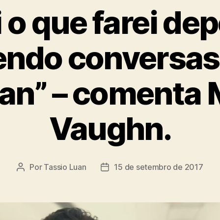
 o que farei de
endo conversas
an” – comenta 
Vaughn.
Por
Tassio Luan
15 de setembro de 2017
Autor
Data
do
de
post
publicação