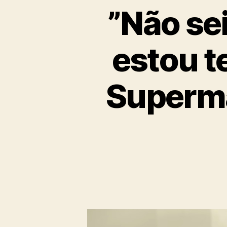
”Não sei
estou t
Superm