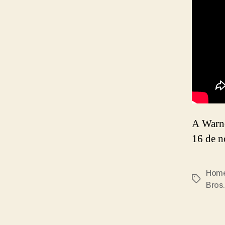
A Warne
16 de n
Home
Tags
Bros.