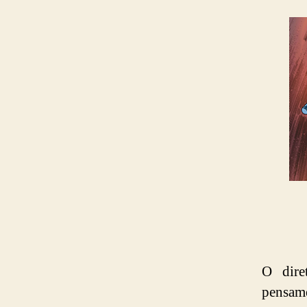
O dir
pensam