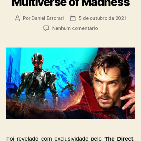
Multiverse of Madness
Por
Daniel Estorari
5 de outubro de 2021
Autor
Data
do
de
em
Nenhum comentário
post
publicação
Ultron
bots
de
realidades
paralelas
estarão
presentes
em
Doctor
Strange
in
the
Multiverse
of
Madness
Foi revelado com exclusividade pelo
The Direct
,