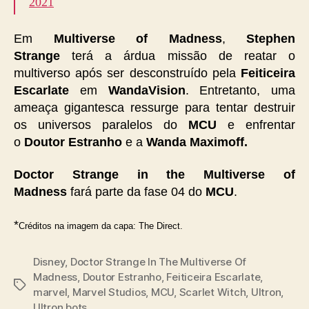
2021
Em
Multiverse of Madness
,
Stephen
Strange
terá a árdua missão de reatar o
multiverso após ser desconstruído pela
Feiticeira
Escarlate
em
WandaVision
. Entretanto, uma
ameaça gigantesca ressurge para tentar destruir
os universos paralelos do
MCU
e enfrentar
o
Doutor Estranho
e a
Wanda Maximoff.
Doctor Strange in the Multiverse of
Madness
fará parte da fase 04 do
MCU
.
*
Créditos na imagem da capa: The Direct.
Disney
,
Doctor Strange In The Multiverse Of
Madness
,
Doutor Estranho
,
Feiticeira Escarlate
,
Tags
marvel
,
Marvel Studios
,
MCU
,
Scarlet Witch
,
Ultron
,
Ultron bots