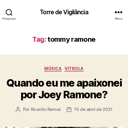
Torre de Vigilância
Pesquisar
Menu
Tag:
tommy ramone
Categorias
MÚSICA
VITROLA
Quando eu me apaixonei
por Joey Ramone?
Por
Ricardo Ramos
15 de abril de 2021
Autor
Data
do
de
post
publicação