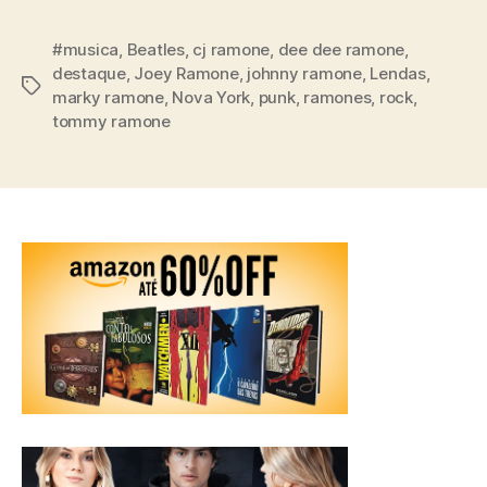
#musica
,
Beatles
,
cj ramone
,
dee dee ramone
,
destaque
,
Joey Ramone
,
johnny ramone
,
Lendas
,
Tags
marky ramone
,
Nova York
,
punk
,
ramones
,
rock
,
tommy ramone