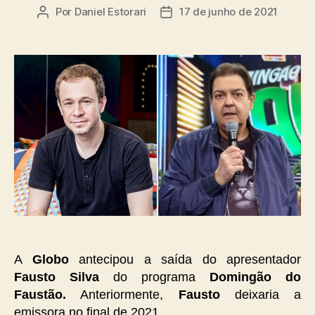
Por
Daniel Estorari
17 de junho de 2021
Autor
Data
do
de
post
publicação
A
Globo
antecipou a saída do apresentador
Fausto Silva
do programa
Domingão do
Faustão.
Anteriormente,
Fausto
deixaria a
emissora no final de 2021.