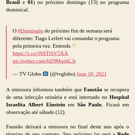
Brasil
e
01
) no próximo domingo (13) no programa
dominical.
O
#Domingão
do próximo fim de semana será
diferente: Tiago Leifert vai comandar o programa
pela primeira vez. Entenda
https://t.co/jNSTtSV5XA
pic.twitter.com/hZ9MqshL3r
— TV Globo
(@tvglobo)
June 10, 2021
A emissora informou também que
Faustão
se recupera
de uma infecção urinária e está internado no
Hospital
Israelita Albert Einstein
em
São Paulo
. Ficará em
observação até sábado (12).
Faustão deixará a emissora no final deste ano após o
término de seu contrato. Seu próximo lar será a
Rede