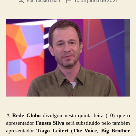
Por
Tassio Luan
10 de junho de 2021
Autor
Data
do
de
post
publicação
A
Rede Globo
divulgou nesta quinta-feira (10) que o
apresentador
Fausto Silva
será substituído pelo também
apresentador
Tiago Leifert
(
The Voice
,
Big Brother