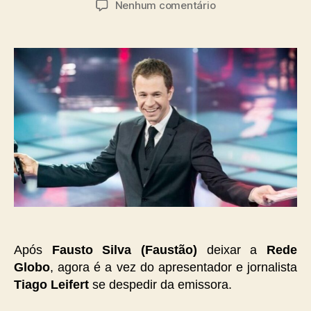
em
Nenhum comentário
post
publicação
Tiago
Leifert
deixará
a
Globo
após
o
The
Voice
Brasil
Após
Fausto Silva (Faustão)
deixar a
Rede
Globo
, agora é a vez do apresentador e jornalista
Tiago Leifert
se despedir da emissora.