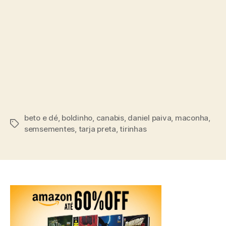
beto e dé
,
boldinho
,
canabis
,
daniel paiva
,
maconha
,
Tags
semsementes
,
tarja preta
,
tirinhas