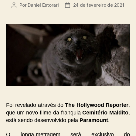
Por
Daniel Estorari
24 de fevereiro de 2021
Autor
Data
do
de
post
publicação
Foi revelado através do
The Hollywood Reporter
,
que um novo filme da franquia
Cemitério Maldito
,
está sendo desenvolvido pela
Paramount
.
O longa-metragem será exclusivo do