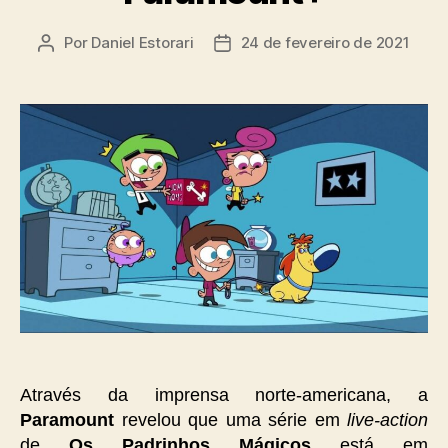
Por
Daniel Estorari
24 de fevereiro de 2021
Autor
Data
do
de
post
publicação
Através da imprensa norte-americana, a
Paramount
revelou que uma série em
live-action
de
Os Padrinhos Mágicos
está em