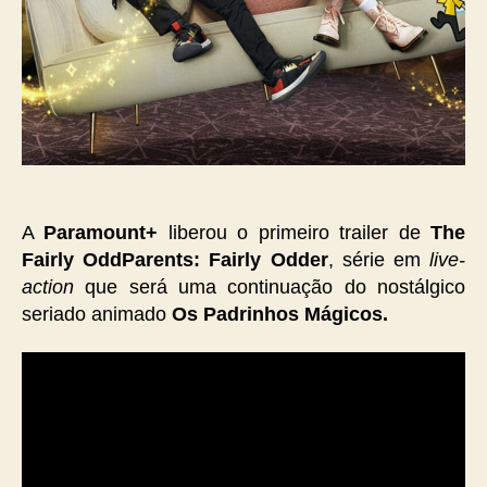
de
The
Fairly
OddParents:
Fairly
Odder
A
Paramount+
liberou o primeiro trailer de
The
Fairly OddParents: Fairly Odder
, série em
live-
action
que será uma continuação do nostálgico
seriado animado
Os Padrinhos Mágicos.