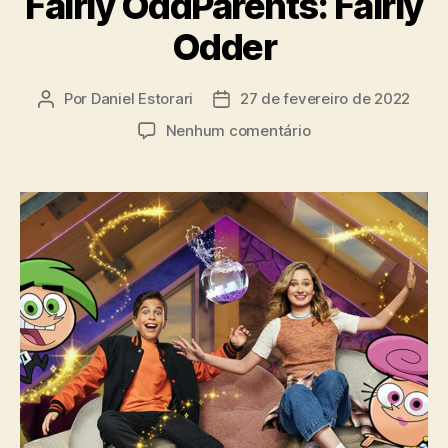
Fairly OddParents: Fairly
Odder
Por
Daniel Estorari
27 de fevereiro de 2022
Autor
Data
do
de
em
Nenhum comentário
post
publicação
Sobrinha
de
Jimmy
Turner
tem
que
lidar
com
Cosmo
e
Wanda
no
primeiro
trailer