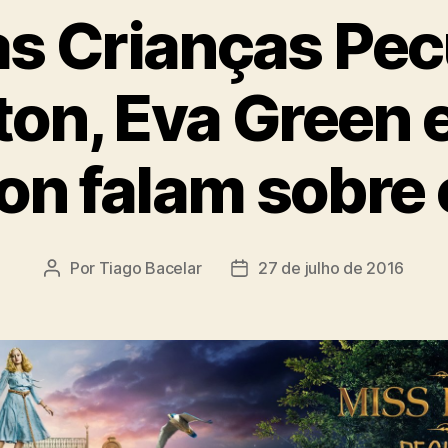
as Crianças Pecu
ton, Eva Green 
n falam sobre 
Por
Tiago Bacelar
27 de julho de 2016
Autor
Data
do
de
post
publicação