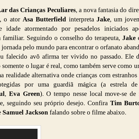
ar das Crianças Peculiares
, a nova fantasia do dir
, o ator
Asa Butterfield
interpreta
Jake
, um jove
e idade atormentado por pesadelos iniciados a
a familiar. Seguindo o conselho do terapeuta,
Jake
e
jornada pelo mundo para encontrar o orfanato aba
u falecido avô afirma ter vivido no passado. Ele 
 somente o lugar é real, como também serve como u
a realidade alternativa onde crianças com estranhos
otegidas por uma guardiã mágica (a estrela d
ul
,
Eva Green
). O tempo nesse local move-se de
te, seguindo seu próprio desejo. Confira
Tim Burt
e
Samuel Jackson
falando sobre o filme abaixo.