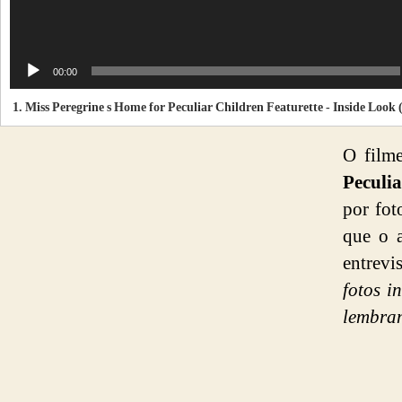
00:00
1.
Miss Peregrine s Home for Peculiar Children Featurette - Inside Look (2016) - Tim 
O film
Peculia
por fot
que o a
entrevi
fotos i
lembram