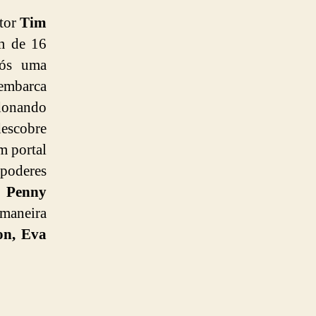
etor
Tim
m de 16
pós uma
mbarca
ndonando
descobre
m portal
 poderes
e
Penny
 maneira
on, Eva