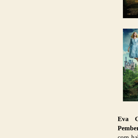
Eva G
Pembe
com ha