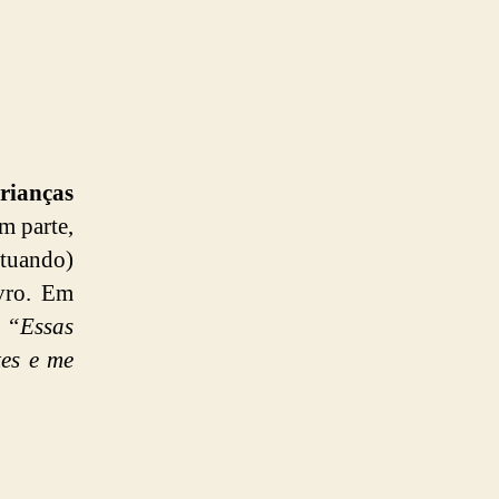
rianças
em parte,
utuando)
ivro. Em
:
“Essas
tes e me