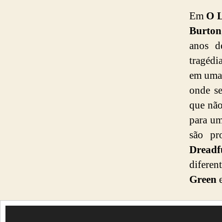
Em
O L
Burton
anos d
tragédi
em uma 
onde se
que não
para um
são pr
Dreadf
diferen
Green
T
o