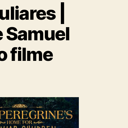
liares |
e Samuel
o filme