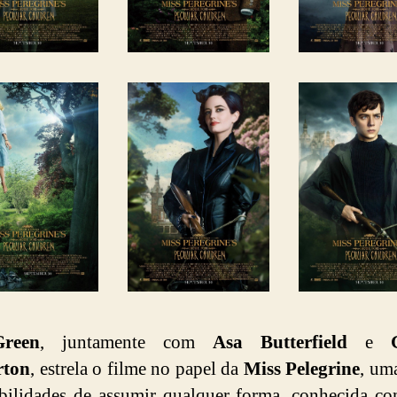
reen
, juntamente com
Asa Butterfield
e
rton
, estrela o filme no papel da
Miss Pelegrine
, um
bilidades de assumir qualquer forma, conhecida c