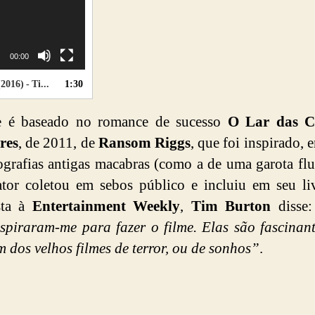
00:00
Burton Movie
1:30
e é baseado no romance de sucesso
O Lar das C
res
, de 2011, de
Ransom Riggs
, que foi inspirado, 
ografias antigas macabras (como a de uma garota fl
tor coletou em sebos público e incluiu em seu l
sta à
Entertainment Weekly
,
Tim Burton
disse
nspiraram-me para fazer o filme. Elas são fascinan
 dos velhos filmes de terror, ou de sonhos”
.