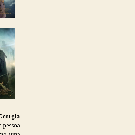
Georgia
a pessoa
omo uma