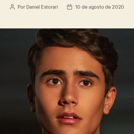
Por
Daniel Estorari
10 de agosto de 2020
Autor
Data
do
de
post
publicação