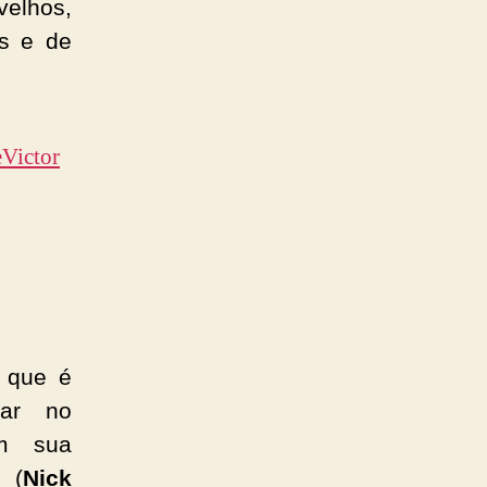
velhos,
is e de
Victor
, que é
sar no
om sua
n
(
Nick