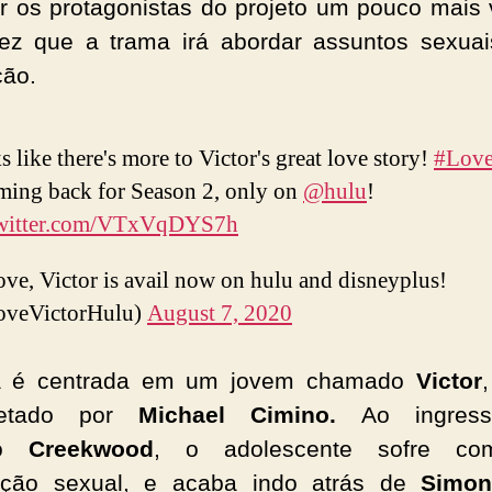
r os protagonistas do projeto um pouco mais 
z que a trama irá abordar assuntos sexua
ção.
 like there's more to Victor's great love story!
#Love
oming back for Season 2, only on
@hulu
!
twitter.com/VTxVqDYS7h
ve, Victor is avail now on hulu and disneyplus!
veVictorHulu)
August 7, 2020
a é centrada em um jovem chamado
Victor
pretado por
Michael Cimino.
Ao ingres
io
Creekwood
, o adolescente sofre c
tação sexual, e acaba indo atrás de
Simo