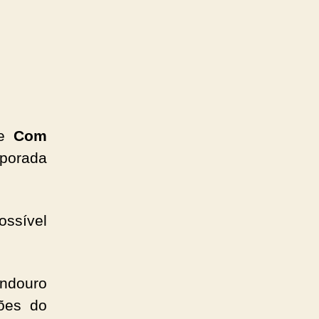
e
Com
mporada
ossível
ndouro
ões do