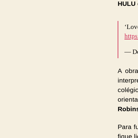
HULU
‘Lov
http
— D
A obr
inter
colég
orien
Robin
Para f
fique l