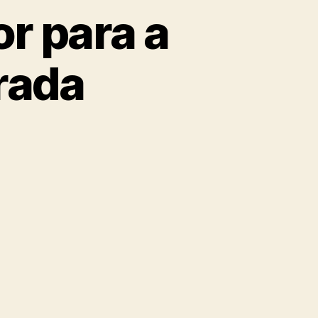
r para a
rada