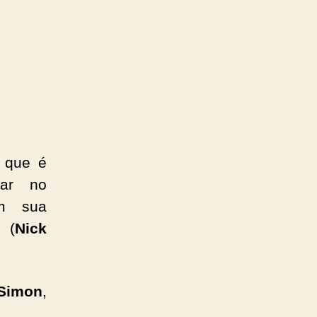
, que é
sar no
om sua
n
(
Nick
Simon
,