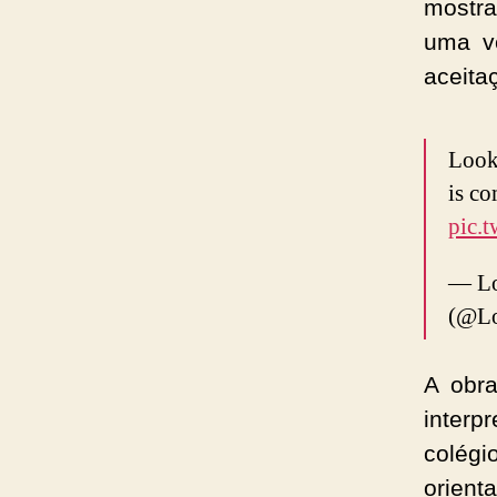
mostra
uma ve
aceita
Looks
is c
pic.
— Lo
(@Lo
A obr
inter
colég
orien