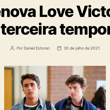
nova Love Victo
 terceira tempo
Por
Daniel Estorari
30 de julho de 2021
Autor
Data
do
de
post
publicação