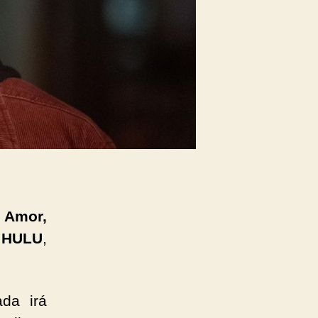
 Amor,
o
HULU
,
da irá