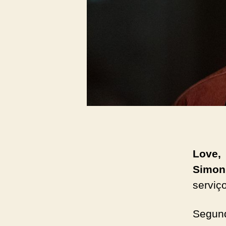
Love, 
Simon
serviç
Segun