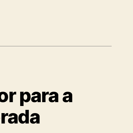
or para a
rada