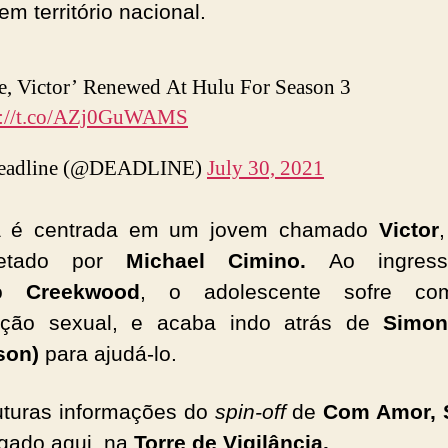
em território nacional.
e, Victor’ Renewed At Hulu For Season 3
s://t.co/AZj0GuWAMS
eadline (@DEADLINE)
July 30, 2021
a é centrada em um jovem chamado
Victor
pretado por
Michael Cimino.
Ao ingres
io
Creekwood
, o adolescente sofre c
tação sexual, e acaba indo atrás de
Simo
son)
para ajudá-lo.
uturas informações do
spin-off
de
Com Amor, 
igado aqui, na
Torre de Vigilância.