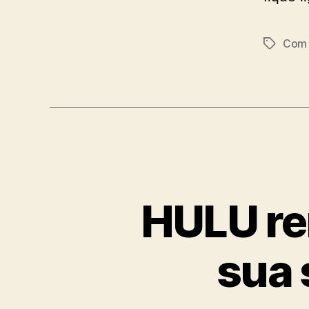
Com 
Tags
HULU ren
sua