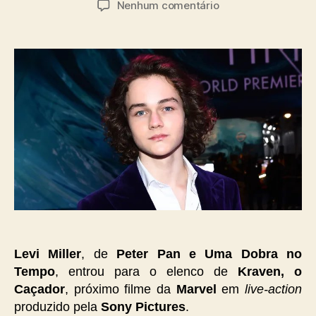
em
Nenhum comentário
post
publicação
Levi
Miller
entra
para
o
elenco
de
Kraven,
o
Caçador
Levi Miller
, de
Peter Pan e Uma Dobra no
Tempo
, entrou para o elenco de
Kraven, o
Caçador
, próximo filme da
Marvel
em
live-action
produzido pela
Sony Pictures
.