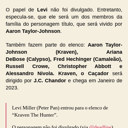
O papel de
Levi
não foi divulgado. Entretanto,
especula-se, que ele será um dos membros da
família do personagem título, que será vivido por
Aaron Taylor-Johnson
.
Também fazem parte do elenco:
Aaron Taylor-
Johnson (Kraven), Ariana
DeBose (Calypso), Fred Hechinger (Camaleão),
Russell Crowe, Christopher Abbott e
Alessandro Nivola.
Kraven, o Caçador
será
dirigido por
J.C. Chandor
e chega em Janeiro de
2023.
Levi Miller (Peter Pan) entrou para o elenco de
“Kraven The Hunter”.
O personagem não foi divulgado (via
@deadline
)