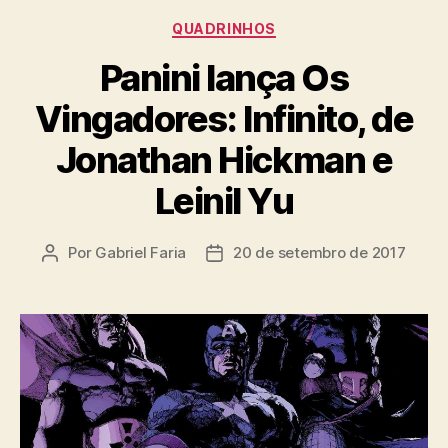
Categorias
QUADRINHOS
Panini lança Os
Vingadores: Infinito, de
Jonathan Hickman e
Leinil Yu
Por
Gabriel Faria
20 de setembro de 2017
Autor
Data
do
de
post
publicação