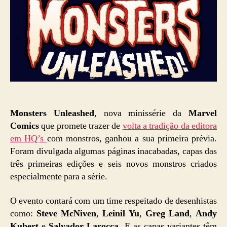
Monsters Unleashed
, nova minissérie da
Marvel
Comics
que promete trazer de
volta a tradição da editora
em HQ’s
com monstros, ganhou a sua primeira prévia.
Foram divulgada algumas páginas inacabadas, capas das
três primeiras edições e seis novos monstros criados
especialmente para a série.
O evento contará com um time respeitado de desenhistas
como:
Steve McNiven
,
Leinil Yu
,
Greg Land
,
Andy
Kubert
e
Salvador Larocca
. E as capas variantes têm