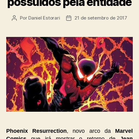
possuídos pela entidade
Por
Daniel Estorari
21 de setembro de 2017
Autor
Data
do
de
post
publicação
Phoenix Resurrection
, novo arco da
Marvel
Comics
que irá mostrar o retorno de
Jean