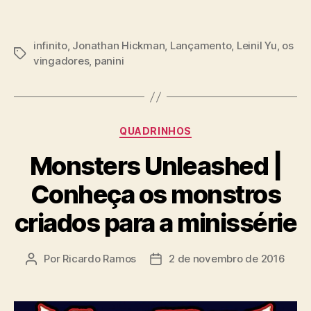
infinito
,
Jonathan Hickman
,
Lançamento
,
Leinil Yu
,
os
Tags
vingadores
,
panini
Categorias
QUADRINHOS
Monsters Unleashed |
Conheça os monstros
criados para a minissérie
Por
Ricardo Ramos
2 de novembro de 2016
Autor
Data
do
de
post
publicação