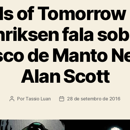
s of Tomorrow 
riksen fala sob
sco de Manto N
Alan Scott
Por
Tassio Luan
28 de setembro de 2016
Autor
Data
do
de
post
publicação