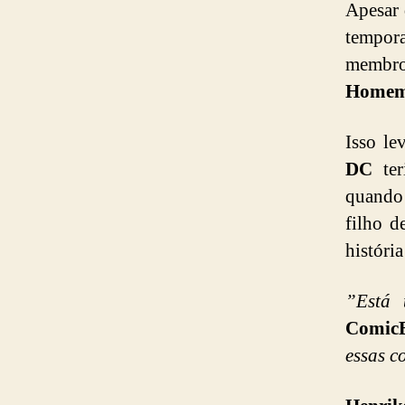
Apesar 
tempo
membr
Homem
Isso l
DC
ter
quando 
filho 
históri
”Está 
Comic
essas c