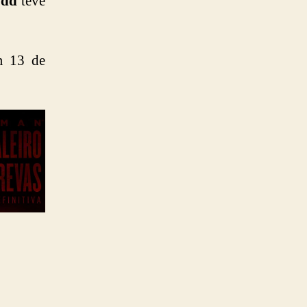
odd
teve
m 13 de