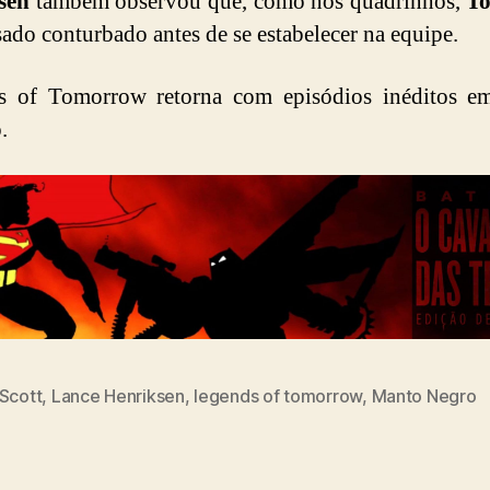
sen
também observou que, como nos quadrinhos,
T
ado conturbado antes de se estabelecer na equipe.
s of Tomorrow retorna com episódios inéditos e
.
 Scott
,
Lance Henriksen
,
legends of tomorrow
,
Manto Negro