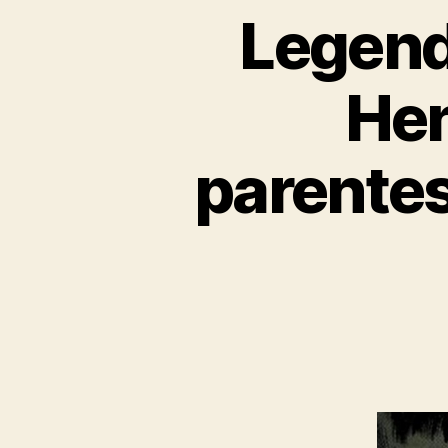
Legend
Hen
parente