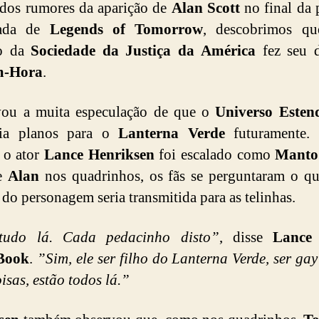
dos rumores da aparição de
Alan Scott
no final da 
rada de
Legends of Tomorrow
, descobrimos qu
o da
Sociedade da Justiça da América
fez seu d
-Hora
.
evou a muita especulação de que o
Universo Esten
ia planos para o
Lanterna Verde
futuramente.
o ator
Lance Henriksen
foi escalado como
Manto
de
Alan
nos quadrinhos, os fãs se perguntaram o q
a do personagem seria transmitida para as telinhas.
tudo lá. Cada pedacinho disto”
, disse
Lance
Book
.
”Sim, ele ser filho do Lanterna Verde, ser gay
oisas, estão todos lá.”