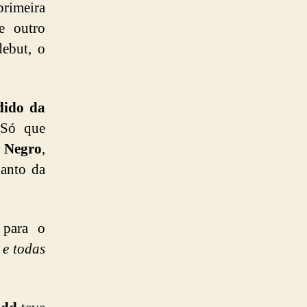
primeira
e outro
ebut, o
dido da
 Só que
 Negro
,
uanto da
para o
 e todas