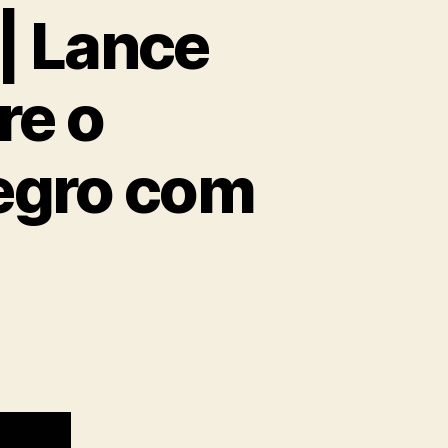
| Lance
re o
egro com