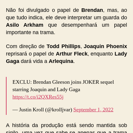
Não foi divulgado o papel de
Brendan
, mas, ao
que tudo indica, ele deve interpretar um guarda do
Asilo Arkham
que desempenhará um papel
importante na trama.
Com direção de
Todd Phillips
,
Joaquin Phoenix
reprisará o papel de
Arthur Fleck
, enquanto
Lady
Gaga
dará vida a
Arlequina
.
EXCLU: Brendan Gleeson joins JOKER sequel
starring Joaquin and Lady Gaga
https://t.co/i2QXRes55j
— Justin Kroll (@krolljvar)
September 1, 2022
A história da produção está sendo mantida sob
sigilo, uma vez que sabe-se apenas que a trama