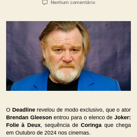
em
Nenhum comentário
post
publicação
Brendan
Gleeson
entra
para
o
elenco
de
Joker:
Folie
à
Deux
O
Deadline
revelou de modo exclusivo, que o ator
Brendan Gleeson
entrou para o elenco de
Joker:
Folie à Deux
, sequência de
Coringa
que chega
em Outubro de 2024 nos cinemas.