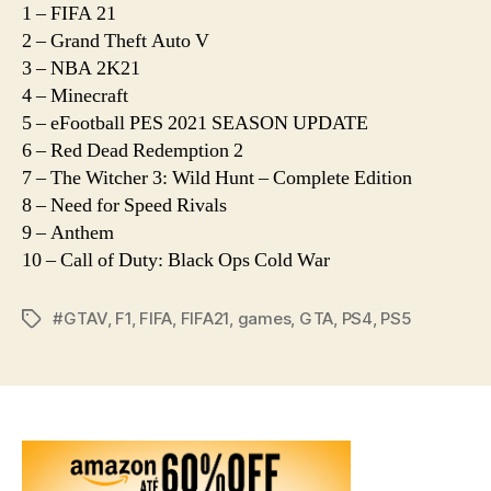
1 – FIFA 21
2 – Grand Theft Auto V
3 – NBA 2K21
4 – Minecraft
5 – eFootball PES 2021 SEASON UPDATE
6 – Red Dead Redemption 2
7 – The Witcher 3: Wild Hunt – Complete Edition
8 – Need for Speed Rivals
9 – Anthem
10 – Call of Duty: Black Ops Cold War
#GTAV
,
F1
,
FIFA
,
FIFA21
,
games
,
GTA
,
PS4
,
PS5
Tags