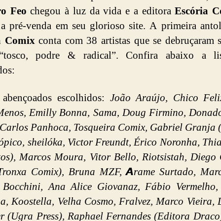
ro Feo
chegou à luz da vida e a editora
Escória 
 a pré-venda em seu glorioso site. A primeira anto
a Comix
conta com 38 artistas que se debruçaram 
“tosco, podre & radical”. Confira abaixo a li
dos:
 abençoados escolhidos:
João Araújo, Chico Feli
Menos, Emilly Bonna, Sama, Doug Firmino, Donado
 Carlos Panhoca, Tosqueira Comix, Gabriel Granja 
tópico, sheilóka, Victor Freundt, Érico Noronha, Thi
os), Marcos Moura, Vitor Bello, Riotsistah, Diego
 Tronxa Comix), Bruna MZF, 𝘼rame Surtado, Marc
i Bocchini, Ana Alice Giovanaz, Fábio Vermelho,
a, Koostella, Velha Cosmo, Fralvez, Marco Vieira,
r (Ugra Press), Raphael Fernandes (Editora Draco