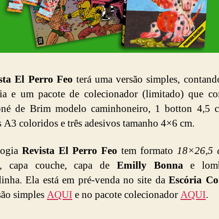
sta El Perro Feo
terá uma versão simples, contan
ia e um pacote de colecionador (limitado) que c
oné de Brim modelo caminhoneiro, 1 botton 4,5 c
s A3 coloridos e três adesivos tamanho 4×6 cm.
logia
Revista El Perro Feo
tem formato
18×26,5 
s, capa couche, capa de
Emilly Bonna
e lomb
inha. Ela está em pré-venda no site da
Escória C
são simples
AQUI
e no pacote colecionador
AQUI
.