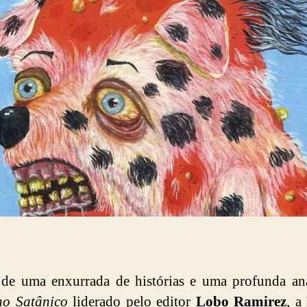
antologia
da
Escória
Comix,
está
em
pré-
venda!
de uma enxurrada de histórias e uma profunda an
ho Satânico
liderado pelo editor
Lobo Ramirez
, a