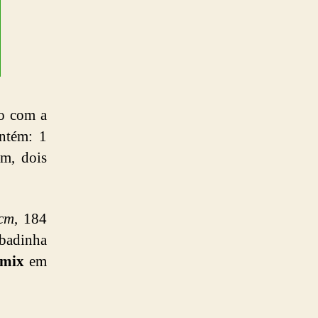
do com a
ontém: 1
m, dois
cm
, 184
adinha
omix
em