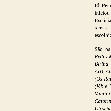
El Per
iniciou
Escóri
temas 
escolhi
São os
Pedro 
Biriba,
Art), A
(Os Rat
(Vibre
Vantin
Catarin
Utesche