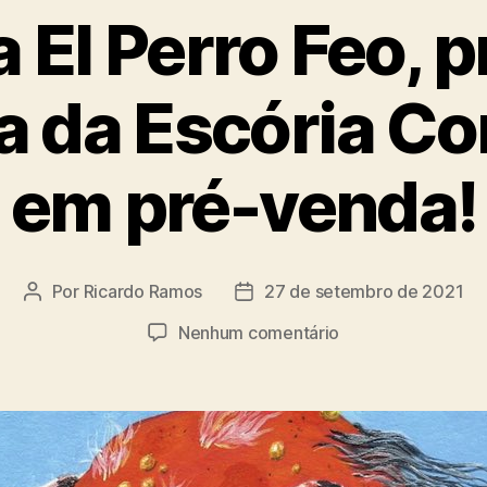
 El Perro Feo, 
a da Escória Co
em pré-venda!
Por
Ricardo Ramos
27 de setembro de 2021
Autor
Data
do
de
em
Nenhum comentário
post
publicação
Revista
El
Perro
Feo,
primeira