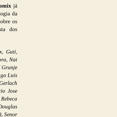
Comix
já
logia da
sobre os
sta dos
x, Guti,
ra, Nat
( Grunje
ago Luis
 Gerlach
io Jose
 Rebeca
 Douglas
), Senor