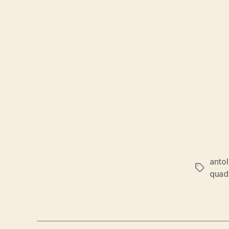
anto
Tags
quad