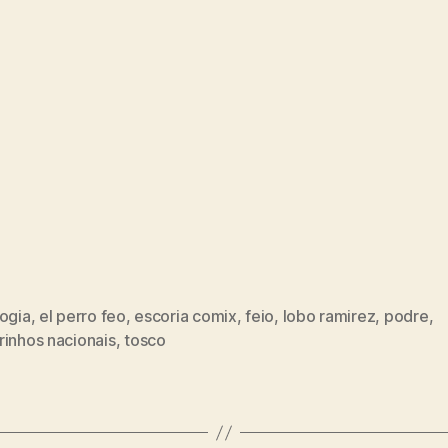
logia
,
el perro feo
,
escoria comix
,
feio
,
lobo ramirez
,
podre
,
rinhos nacionais
,
tosco