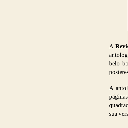
A
Revi
antolog
belo b
postere
A anto
página
quadrad
sua ver