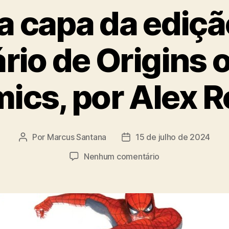
 a capa da ediçã
rio de Origins 
ics, por Alex R
Por
Marcus Santana
15 de julho de 2024
Autor
Data
do
de
em
Nenhum comentário
post
publicação
Confira
a
capa
da
edição