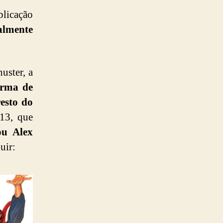
licação
almente
uster, a
orma de
esto do
 13, que
ou Alex
uir: