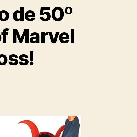
o de 50º
of Marvel
oss!