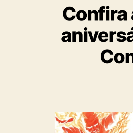
Confira
aniversá
Com