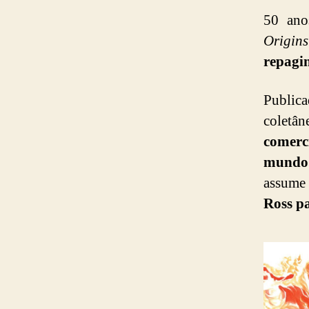
50 ano
Origin
repagi
Publica
coletân
comerc
mundo
assume
Ross pa