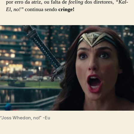
por erro da atriz, ou falta de
feeling
dos diretores,
“Kal-
El, no!”
continua sendo
cringe!
“Joss Whedon, no!” -Eu