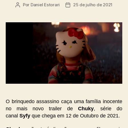
Por
Daniel Estorari
25 de julho de 2021
Autor
Data
do
de
post
publicação
O brinquedo assassino caça uma família inocente
no mais novo trailer de
Chuky
, série do
canal
Syfy
que chega em 12 de Outubro de 2021.