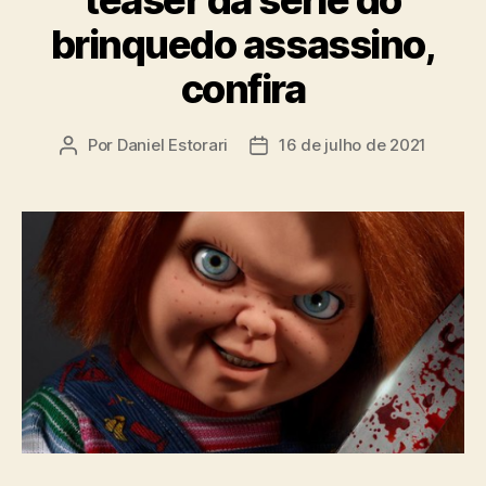
teaser da série do
brinquedo assassino,
confira
Por
Daniel Estorari
16 de julho de 2021
Autor
Data
do
de
post
publicação