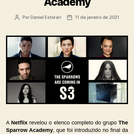
Academy
Por
Daniel Estorari
11 de janeiro de 2021
Autor
Data
do
de
post
publicação
A
Netflix
revelou o elenco completo do grupo
The
Sparrow Academy
, que foi introduzido no final da