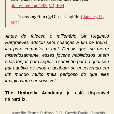
pic.twitter.com/a93qV3jlKM
— DiscussingFilm (@DiscussingFilm)
January 11,
2021
Antes de falecer, o milionário Sir Reginald
Hargreeves adotou sete crianças a fim de treiná-
las para combater o mal. Depois que ele morre
misteriosamente, esses jovens habilidosos unem
suas forças para seguir o caminho para o qual seu
pai adotivo os criou e acabam se envolvendo em
um mundo muito mais perigoso do que eles
imaginavam ser possível.
The Umbrella Academy
já está disponível
na
Netflix.
#netflix
,
Britne Oldford
,
C.G.
,
Cazzie David
,
Genesis