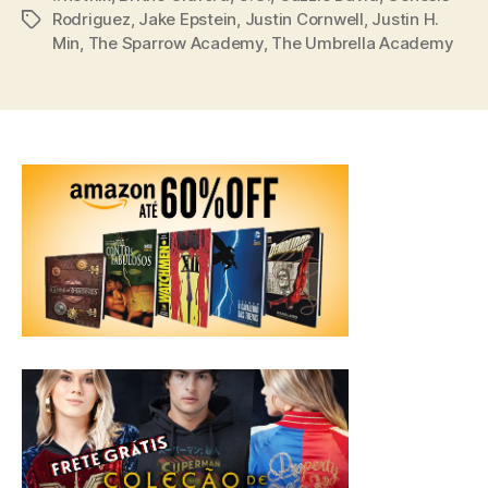
Rodriguez
,
Jake Epstein
,
Justin Cornwell
,
Justin H.
Tags
Min
,
The Sparrow Academy
,
The Umbrella Academy