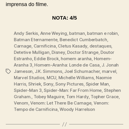
imprensa do filme.
NOTA: 4/5
Andy Serkis
,
Anne Weying
,
batman
,
batman e robin
,
Batman Eternamente
,
Benedict Cumberbatch
,
Carnage
,
Carnificina
,
Cletus Kasady
,
destaques
,
Detetive Mulligan
,
Disney
,
Doctor Strange
,
Doutor
Estranho
,
Eddie Brock
,
homem aranha
,
Homem-
Aranha 3
,
Homem-Aranha: Londe de Casa
,
J. Jonah
Jameson
,
J.K. Simmons
,
Joel Schumacher
,
marvel
,
Tags
Marvel Studios
,
MCU
,
Michelle Williams
,
Naomie
Harris
,
Shriek
,
Sony
,
Sony Pictures
,
Spider Man
,
Spider-Man 3
,
Spider-Man: Far From Home
,
Stephen
Graham.
,
Tobey Maguire
,
Tom Hardy
,
Topher Grace
,
Venom
,
Venom: Let There Be Carnage
,
Venom:
Tempo de Carnificina
,
Woody Harrelson