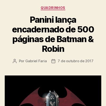
Categorias
QUADRINHOS
Panini lança
encadernado de 500
páginas de Batman &
Robin
Por
Gabriel Faria
7 de outubro de 2017
Autor
Data
do
de
post
publicação