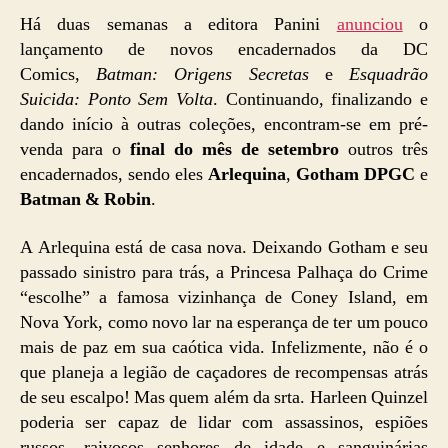
Há duas semanas a editora Panini
anunciou
o
lançamento de novos encadernados da DC
Comics,
Batman: Origens Secretas
e
Esquadrão
Suicida: Ponto Sem Volta
. Continuando, finalizando e
dando início à outras coleções, encontram-se em pré-
venda para o
final do mês de setembro
outros três
encadernados, sendo eles
Arlequina
,
Gotham DPGC
e
Batman & Robin
.
A Arlequina está de casa nova. Deixando Gotham e seu
passado sinistro para trás, a Princesa Palhaça do Crime
“escolhe” a famosa vizinhança de Coney Island, em
Nova York, como novo lar na esperança de ter um pouco
mais de paz em sua caótica vida. Infelizmente, não é o
que planeja a legião de caçadores de recompensas atrás
de seu escalpo! Mas quem além da srta. Harleen Quinzel
poderia ser capaz de lidar com assassinos, espiões
russos, raivosos senhores de idade e sanguinárias