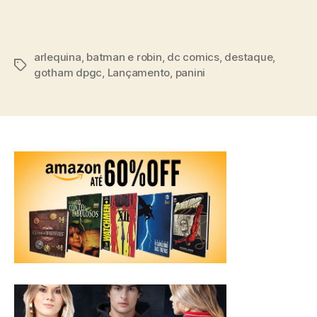
arlequina
,
batman e robin
,
dc comics
,
destaque
,
Tags
gotham dpgc
,
Lançamento
,
panini