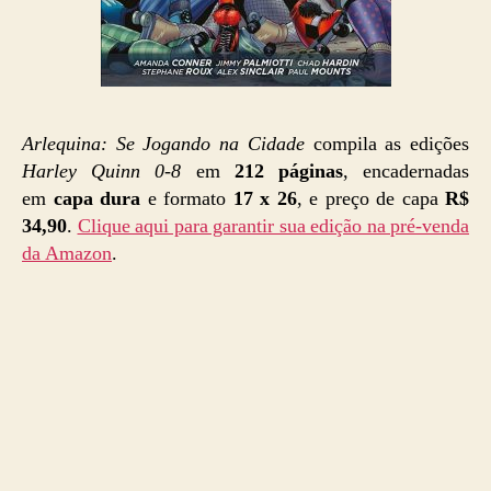
Arlequina: Se Jogando na Cidade
compila as edições
Harley Quinn 0-8
em
212 páginas
, encadernadas
em
capa dura
e formato
17 x 26
, e preço de capa
R$
34,90
.
Clique aqui para garantir sua edição na pré-venda
da Amazon
.