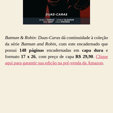
Batman & Robin: Duas-Caras
dá continuidade à coleção
da série
Batman and Robin
, com este encadernado que
possui
148 páginas
encadernadas em
capa dura
e
formato
17 x 26
, com preço de capa
R$ 29,90
.
Clique
aqui para garantir sua edição na pré-venda da Amazon
.