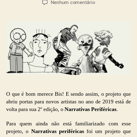
em
Nenhum comentário
post
publicação
Narrativas
periféricas
edição
2022
–
Inscrições
abertas!
O que é bom merece Bis! E sendo assim, o projeto que
abriu portas para novos artistas no ano de 2019 está de
volta para sua 2º edição, o
Narrativas Periféricas
.
Para quem ainda não está familiarizado com esse
projeto, o
Narrativas periféricas
foi um projeto que