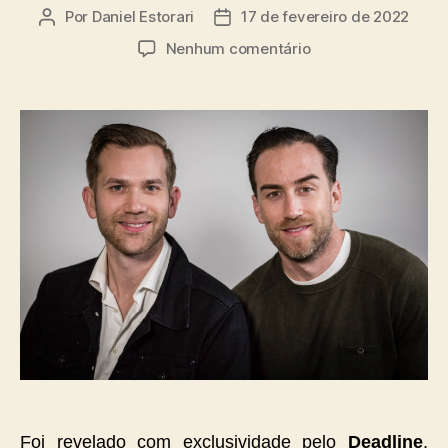
Por
Daniel Estorari
17 de fevereiro de 2022
Autor
Data
do
de
em
Nenhum comentário
post
publicação
Justin
Benson
e
Aaron
Moorhead
serão
os
diretores
da
segunda
temporada
de
Loki
Foi revelado com exclusividade pelo
Deadline
,