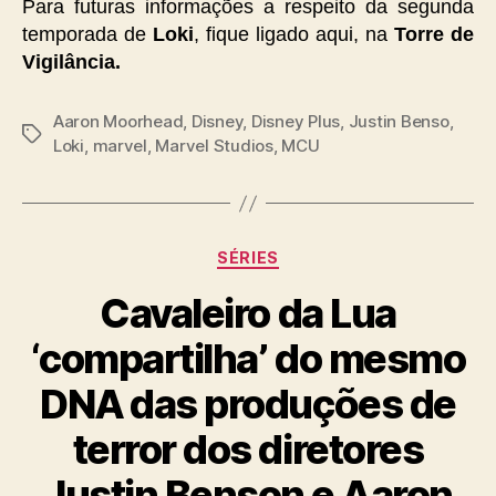
Para futuras informações a respeito da segunda
temporada de
Loki
, fique ligado aqui, na
Torre de
Vigilância.
Aaron Moorhead
,
Disney
,
Disney Plus
,
Justin Benso
,
Tags
Loki
,
marvel
,
Marvel Studios
,
MCU
Categorias
SÉRIES
Cavaleiro da Lua
‘compartilha’ do mesmo
DNA das produções de
terror dos diretores
Justin Benson e Aaron