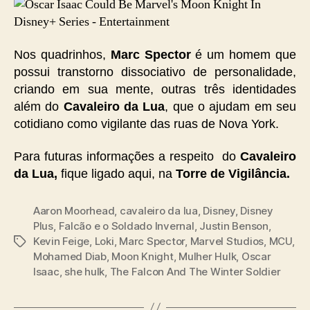
Nos quadrinhos,
Marc Spector
é um homem que
possui transtorno dissociativo de personalidade,
criando em sua mente, outras três identidades
além do
Cavaleiro da Lua
, que o ajudam em seu
cotidiano como vigilante das ruas de Nova York.
Para futuras informações a respeito do
Cavaleiro
da Lua,
fique ligado aqui, na
Torre de Vigilância.
Aaron Moorhead
,
cavaleiro da lua
,
Disney
,
Disney
Plus
,
Falcão e o Soldado Invernal
,
Justin Benson
,
Kevin Feige
,
Loki
,
Marc Spector
,
Marvel Studios
,
MCU
,
Tags
Mohamed Diab
,
Moon Knight
,
Mulher Hulk
,
Oscar
Isaac
,
she hulk
,
The Falcon And The Winter Soldier