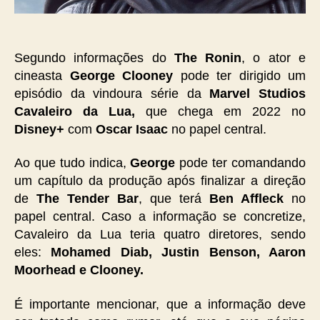
nova
série
da
Marvel
Segundo informações do
The Ronin
, o ator e
Studios
cineasta
George Clooney
pode ter dirigido um
episódio da vindoura série da
Marvel Studios
Cavaleiro da Lua,
que chega em 2022 no
Disney+
com
Oscar Isaac
no papel central.
Ao que tudo indica,
George
pode ter comandando
um capítulo da produção após finalizar a direção
de
The Tender Bar
, que terá
Ben Affleck
no
papel central. Caso a informação se concretize,
Cavaleiro da Lua teria quatro diretores, sendo
eles:
Mohamed Diab, Justin Benson, Aaron
Moorhead e Clooney.
É importante mencionar, que a informação deve