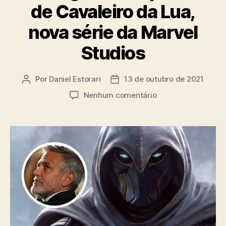
de Cavaleiro da Lua,
nova série da Marvel
Studios
Por
Daniel Estorari
13 de outubro de 2021
Autor
Data
do
de
em
Nenhum comentário
post
publicação
George
Clooney
pode
ter
dirigido
um
episódio
de
Cavaleiro
da
Lua,