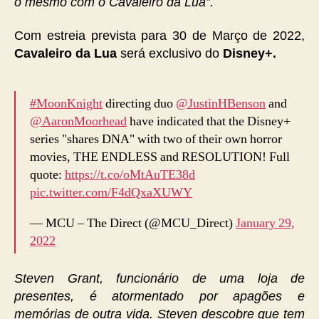
o mesmo com o Cavaleiro da Lua”.
Com estreia prevista para 30 de Março de 2022,
Cavaleiro da Lua
será exclusivo do
Disney+.
#MoonKnight
directing duo
@JustinHBenson
and
@AaronMoorhead
have indicated that the Disney+
series "shares DNA" with two of their own horror
movies, THE ENDLESS and RESOLUTION! Full
quote:
https://t.co/oMtAuTE38d
pic.twitter.com/F4dQxaXUWY
— MCU – The Direct (@MCU_Direct)
January 29,
2022
Steven Grant, funcionário de uma loja de
presentes, é atormentado por apagões e
memórias de outra vida. Steven descobre que tem