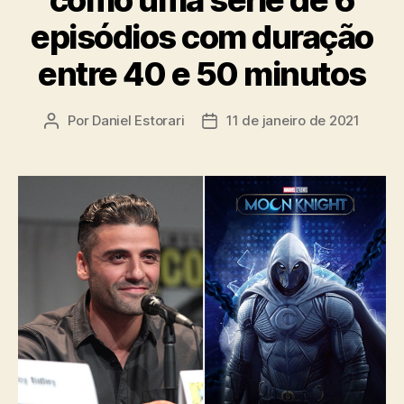
como uma série de 6
episódios com duração
entre 40 e 50 minutos
Por
Daniel Estorari
11 de janeiro de 2021
Autor
Data
do
de
post
publicação