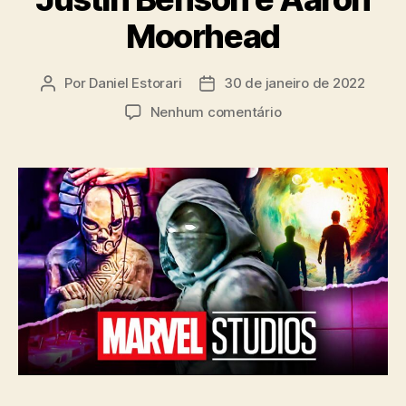
Moorhead
Por
Daniel Estorari
30 de janeiro de 2022
Autor
Data
do
de
em
Nenhum comentário
post
publicação
Cavaleiro
da
Lua
‘compartilha’
do
mesmo
DNA
das
produções
de
terror
dos
diretores
Justin