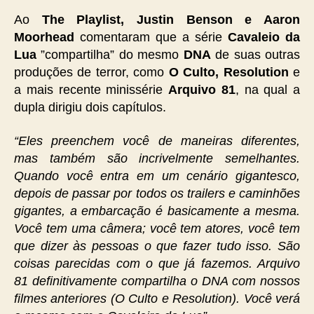
Benson
e
Ao
The Playlist, Justin Benson e Aaron
Aaron
Moorhead
comentaram que a série
Cavaleio da
Moorhead
Lua
”compartilha” do mesmo
DNA
de suas outras
produções de terror, como
O Culto, Resolution
e
a mais recente minissérie
Arquivo 81
, na qual a
dupla dirigiu dois capítulos.
“Eles preenchem você de maneiras diferentes,
mas também são incrivelmente semelhantes.
Quando você entra em um cenário gigantesco,
depois de passar por todos os trailers e caminhões
gigantes, a embarcação é basicamente a mesma.
Você tem uma câmera; você tem atores, você tem
que dizer às pessoas o que fazer tudo isso. São
coisas parecidas com o que já fazemos. Arquivo
81 definitivamente compartilha o DNA com nossos
filmes anteriores (O Culto e Resolution). Você verá