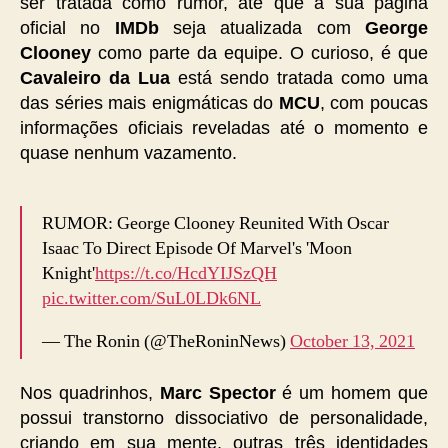
ser tratada como rumor, até que a sua página
oficial no
IMDb
seja atualizada com
George
Clooney
como parte da equipe. O curioso, é que
Cavaleiro da Lua
está sendo tratada como uma
das séries mais enigmáticas do
MCU
, com poucas
informações oficiais reveladas até o momento e
quase nenhum vazamento.
RUMOR: George Clooney Reunited With Oscar
Isaac To Direct Episode Of Marvel's 'Moon
Knight'
https://t.co/HcdYIJSzQH
pic.twitter.com/SuL0LDk6NL
— The Ronin (@TheRoninNews)
October 13, 2021
Nos quadrinhos,
Marc Spector
é um homem que
possui transtorno dissociativo de personalidade,
criando em sua mente, outras três identidades