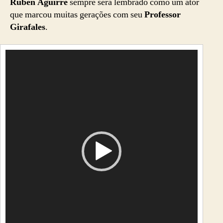
Rubén Aguirre
sempre será lembrado como um ator
que marcou muitas gerações com seu
Professor
Girafales
.
T
o
c
a
d
o
r
d
e
v
í
d
e
o