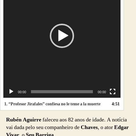
d
o
r
d
e
v
í
d
e
o
00:00
00:00
1.
“Profesor Jirafales” confiesa no le teme a la muerte
4:51
Rubén Aguirre
faleceu aos 82 anos de idade. A notícia
vai dada pelo seu companheiro de
Chaves
, o ator
Edgar
Vivar
, o
Seu Barriga
.