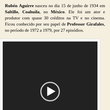
Rubén Aguirre
nasceu no dia 15 de junho de 1934 em
Saltillo
,
Coahuila
, no
México
. Ele foi um ator e
produtor com quase 30 créditos na TV e no cinema.
Ficou conhecido por seu papel de
Professor Girafales
,
no período de 1972 a 1979, por 27 episódios.
T
o
c
a
d
o
r
d
e
v
í
d
e