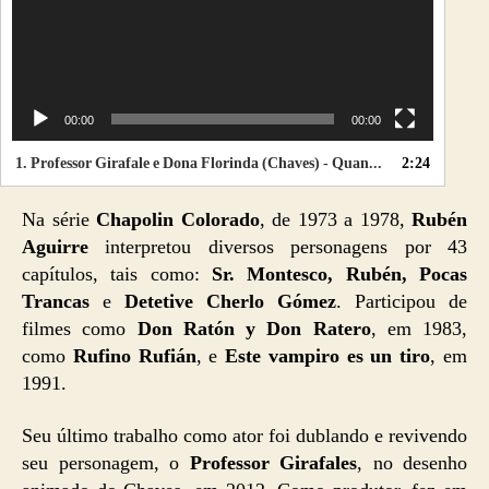
o
00:00
00:00
1.
Professor Girafale e Dona Florinda (Chaves) - Quando me dizes
2:24
Na série
Chapolin Colorado
, de 1973 a 1978,
Rubén
Aguirre
interpretou diversos personagens por 43
capítulos, tais como:
Sr. Montesco, Rubén, Pocas
Trancas
e
Detetive Cherlo Gómez
. Participou de
filmes como
Don Ratón y Don Ratero
, em 1983,
como
Rufino Rufián
, e
Este vampiro es un tiro
, em
1991.
Seu último trabalho como ator foi dublando e revivendo
seu personagem, o
Professor Girafales
, no desenho