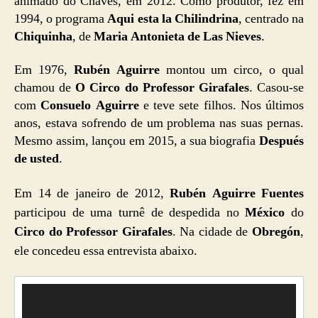
animado do Chaves, em 2012. Como produtor, fez em
1994, o programa
Aqui esta la Chilindrina
, centrado na
Chiquinha
, de
Maria Antonieta de Las Nieves
.
Em 1976,
Rubén Aguirre
montou um circo, o qual
chamou de
O Circo do Professor Girafales
. Casou-se
com
Consuelo Aguirre
e teve sete filhos. Nos últimos
anos, estava sofrendo de um problema nas suas pernas.
Mesmo assim, lançou em 2015, a sua biografia
Después
de usted
.
Em 14 de janeiro de 2012,
Rubén Aguirre Fuentes
participou de uma turnê de despedida no
México
do
Circo do Professor Girafales
. Na cidade de
Obregón
,
ele concedeu essa entrevista abaixo.
T
o