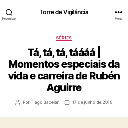
Torre de Vigilância
Pesquisar
Menu
Categorias
SÉRIES
Tá, tá, tá, táááá |
Momentos especiais da
vida e carreira de Rubén
Aguirre
Por
Tiago Bacelar
17 de junho de 2016
Autor
Data
do
de
post
publicação