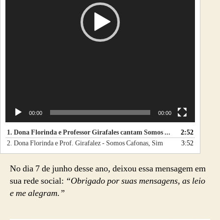
e
v
í
d
e
o
00:00
00:00
1.
Dona Florinda e Professor Girafales cantam Somos Cursis (Somos Cafonas, Sim) - 2016
2:52
2.
Dona Florinda e Prof. Girafalez - Somos Cafonas, Sim
3:52
No dia 7 de junho desse ano, deixou essa mensagem em
sua rede social:
“Obrigado por suas mensagens, as leio
e me alegram.”