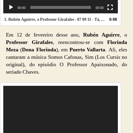
00:00
00:00
1.
Rubén Aguirre, o Professor Girafales - 07 09 11 - Tá, tá, tá, táááá
0:08
Em 12 de fevereiro desse ano,
Rubén Aguirre
, o
Professor Girafales
, reencontrou-se com
Florinda
Meza
(
Dona Florinda
), em
Puerto Vallarta
. Ali, eles
cantaram a música Somos Cafonas, Sim (Los Cursis no
original), do episódio O Professor Apaixonado, do
seriado Chaves.
T
o
c
a
d
o
r
d