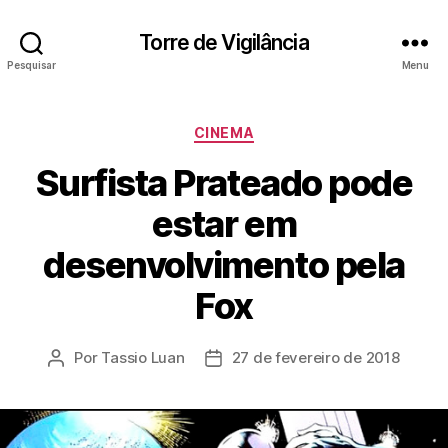
Torre de Vigilância
Pesquisar
Menu
Categorias
CINEMA
Surfista Prateado pode
estar em
desenvolvimento pela
Fox
Por
Tassio Luan
27 de fevereiro de 2018
Autor
Data
do
de
post
publicação