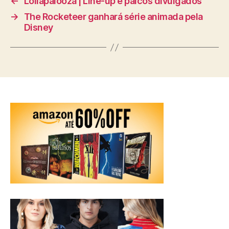
←
Lollapalooza | Line-up e palcos divulgados
→
The Rocketeer ganhará série animada pela
Disney