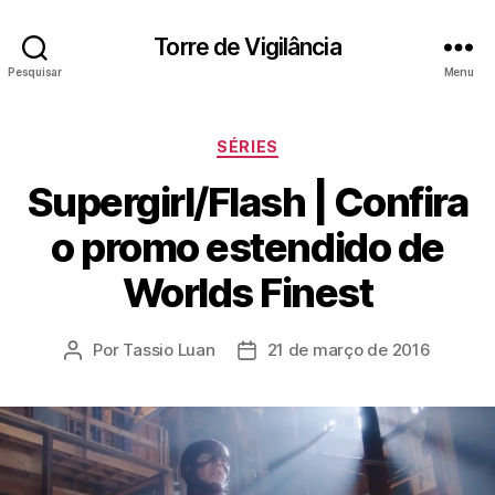
Torre de Vigilância
Pesquisar
Menu
Categorias
SÉRIES
Supergirl/Flash | Confira
o promo estendido de
Worlds Finest
Por
Tassio Luan
21 de março de 2016
Autor
Data
do
de
post
publicação