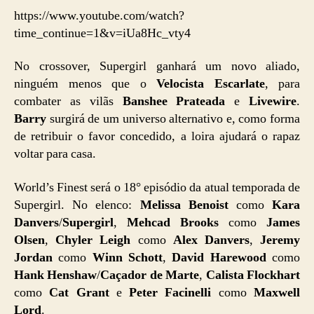
https://www.youtube.com/watch?
time_continue=1&v=iUa8Hc_vty4
No crossover, Supergirl ganhará um novo aliado,
ninguém menos que o
Velocista Escarlate
, para
combater as vilãs
Banshee Prateada
e
Livewire
.
Barry
surgirá de um universo alternativo e, como forma
de retribuir o favor concedido, a loira ajudará o rapaz
voltar para casa.
World’s Finest será o 18° episódio da atual temporada de
Supergirl. No elenco:
Melissa Benoist
como
Kara
Danvers
/
Supergirl
,
Mehcad Brooks
como
James
Olsen
,
Chyler Leigh
como
Alex Danvers
,
Jeremy
Jordan
como
Winn Schott
,
David Harewood
como
Hank Henshaw
/
Caçador de Marte
,
Calista Flockhart
como
Cat Grant
e
Peter Facinelli
como
Maxwell
Lord
.