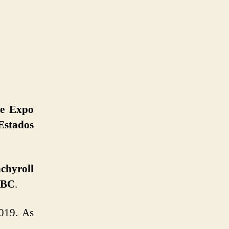
e Expo
Estados
chyroll
JBC
.
019. As