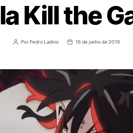
l la Kill the 
Por
Pedro Ladino
16 de junho de 2018
Autor
Data
do
de
post
publicação