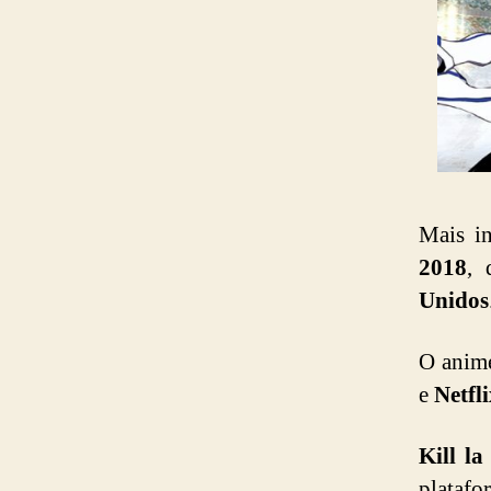
Mais i
2018
, 
Unidos
O anim
e
Netfl
Kill la
platafo