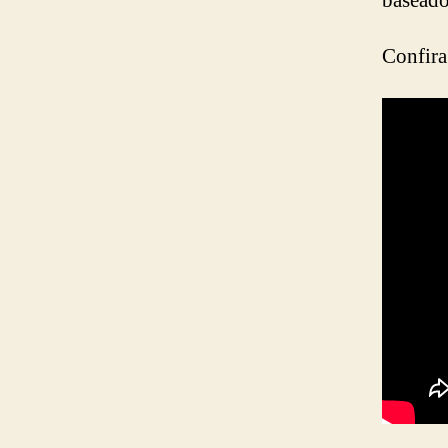
basead
Confira