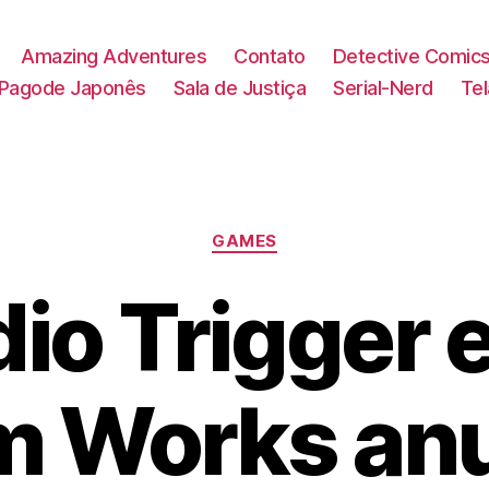
Amazing Adventures
Contato
Detective Comic
Pagode Japonês
Sala de Justiça
Serial-Nerd
Te
Categorias
GAMES
io Trigger 
m Works an