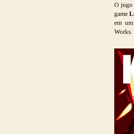
O jogo 
game
L
em um 
Works.