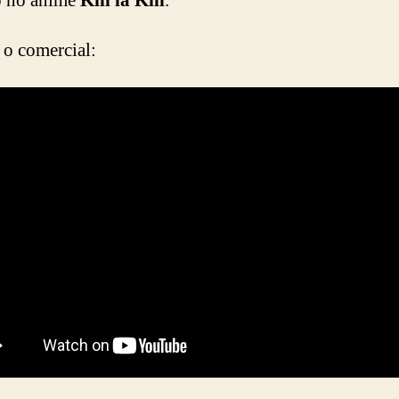
o no anime
Kill la Kill
.
 o comercial: