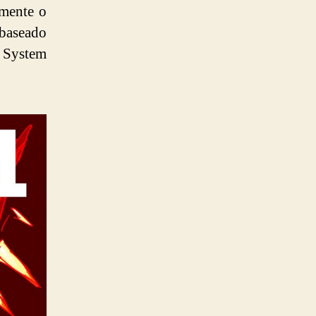
emente o
 baseado
 System