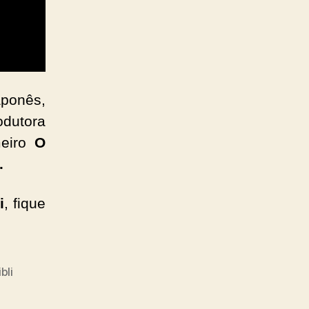
ponês,
odutora
eiro
O
.
i
, fique
bli