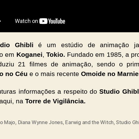
dio Ghibli
é um estúdio de animação ja
do em
Koganei
,
Tokio.
Fundado em 1985, a pr
duziu 21 filmes de animação, sendo o prim
lo no Céu
e o mais recente
Omoide no Marnie
uturas informações a respeito do
Studio Ghibl
 aqui, na
Torre de Vigilância.
to Majo
,
Diana Wynne Jones
,
Earwig and the Witch
,
Studio Ghi