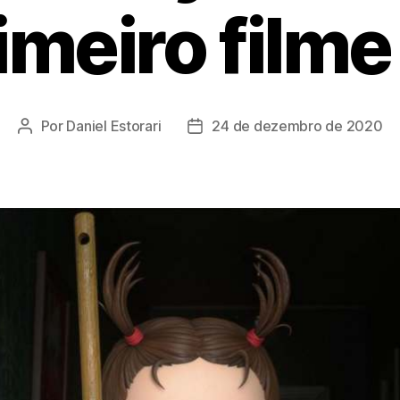
imeiro film
Por
Daniel Estorari
24 de dezembro de 2020
Autor
Data
do
de
post
publicação