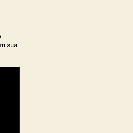
s
om sua