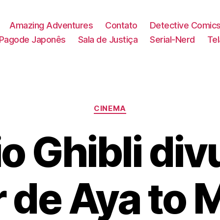
Amazing Adventures
Contato
Detective Comic
Pagode Japonês
Sala de Justiça
Serial-Nerd
Te
Categorias
CINEMA
o Ghibli div
r de Aya to 