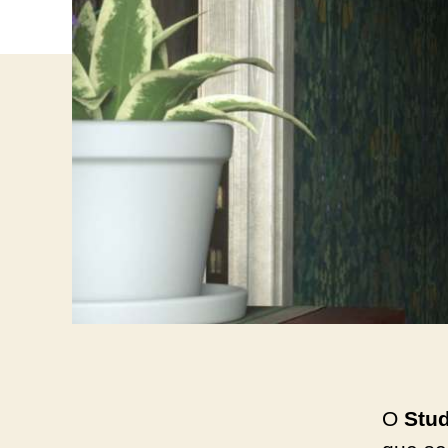
O
Stud