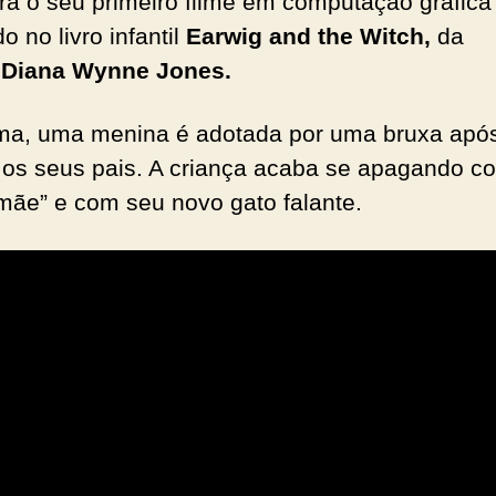
rá o seu primeiro filme em computação gráfica
 no livro infantil
Earwig and the Witch,
da
a
Diana Wynne Jones.
ma, uma menina é adotada por uma bruxa apó
 os seus pais. A criança acaba se apagando c
mãe” e com seu novo gato falante.