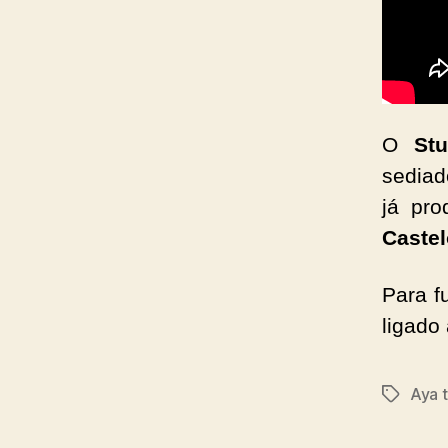
O
Stu
sedia
já pro
Caste
Para f
ligado
Aya 
Tags