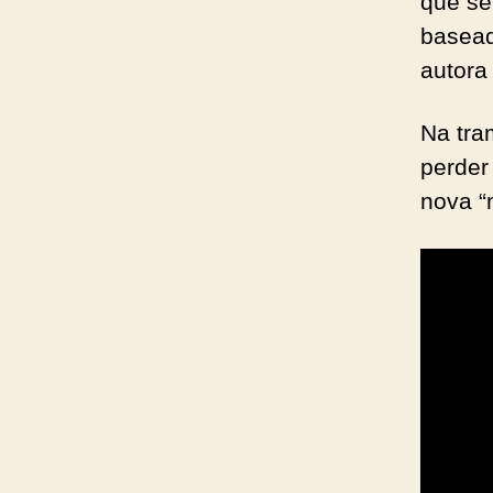
que se
baseado
autor
Na tra
perder
nova “