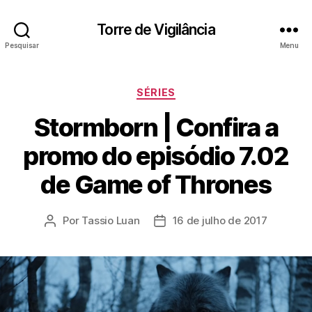
Torre de Vigilância
Pesquisar
Menu
Categorias
SÉRIES
Stormborn | Confira a
promo do episódio 7.02
de Game of Thrones
Por
Tassio Luan
16 de julho de 2017
Autor
Data
do
de
post
publicação