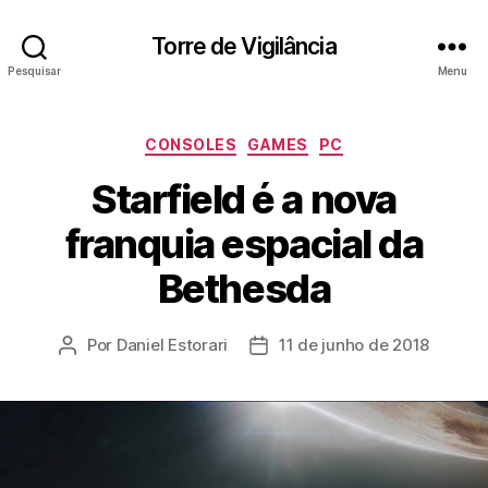
Torre de Vigilância
Pesquisar
Menu
Categorias
CONSOLES
GAMES
PC
Starfield é a nova
franquia espacial da
Bethesda
Por
Daniel Estorari
11 de junho de 2018
Autor
Data
do
de
post
publicação