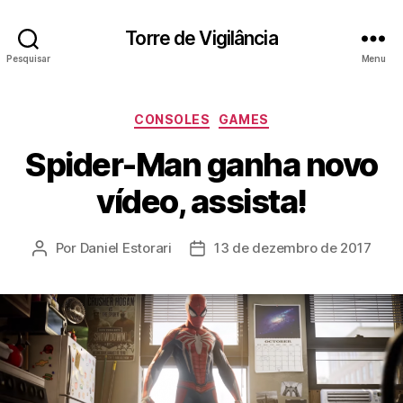
Torre de Vigilância
Pesquisar
Menu
Categorias
CONSOLES
GAMES
Spider-Man ganha novo
vídeo, assista!
Por
Daniel Estorari
13 de dezembro de 2017
Autor
Data
do
de
post
publicação