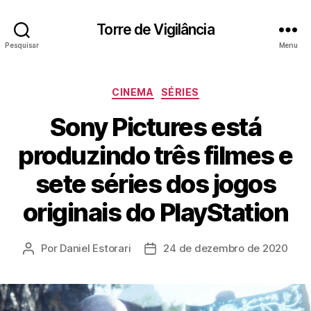
Torre de Vigilância
Pesquisar
Menu
Categorias
CINEMA
SÉRIES
Sony Pictures está
produzindo três filmes e
sete séries dos jogos
originais do PlayStation
Por
Daniel Estorari
24 de dezembro de 2020
Autor
Data
do
de
post
publicação