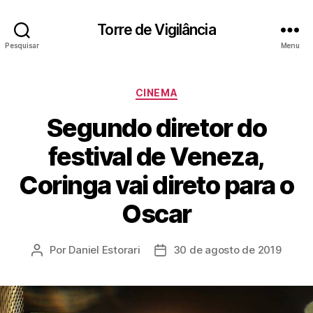
Torre de Vigilância
Pesquisar
Menu
Categorias
CINEMA
Segundo diretor do
festival de Veneza,
Coringa vai direto para o
Oscar
Por
Daniel Estorari
30 de agosto de 2019
Autor
Data
do
de
post
publicação