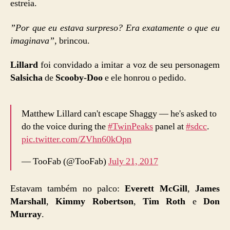
estreia.
”Por que eu estava surpreso? Era exatamente o que eu
imaginava”
, brincou.
Lillard
foi convidado a imitar a voz de seu personagem
Salsicha
de
Scooby-Doo
e ele honrou o pedido.
Matthew Lillard can't escape Shaggy — he's asked to
do the voice during the
#TwinPeaks
panel at
#sdcc
.
pic.twitter.com/ZVhn60kOpn
— TooFab (@TooFab)
July 21, 2017
Estavam também no palco:
Everett McGill
,
James
Marshall
,
Kimmy Robertson
,
Tim Roth
e
Don
Murray
.