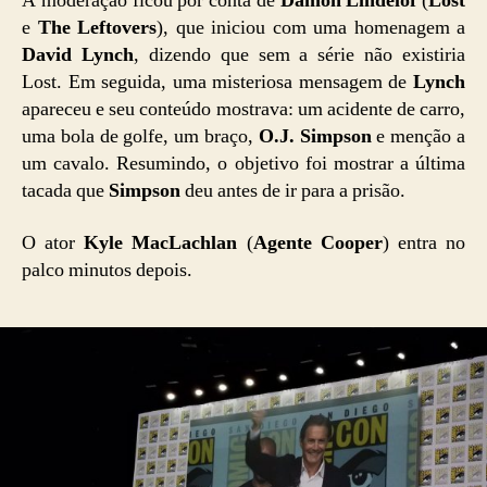
A moderação ficou por conta de
Damon Lindelof
(
Lost
e
The Leftovers
), que iniciou com uma homenagem a
David Lynch
, dizendo que sem a série não existiria
Lost. Em seguida, uma misteriosa mensagem de
Lynch
apareceu e seu conteúdo mostrava: um acidente de carro,
uma bola de golfe, um braço,
O.J. Simpson
e menção a
um cavalo. Resumindo, o objetivo foi mostrar a última
tacada que
Simpson
deu antes de ir para a prisão.
O ator
Kyle MacLachlan
(
Agente Cooper
) entra no
palco minutos depois.