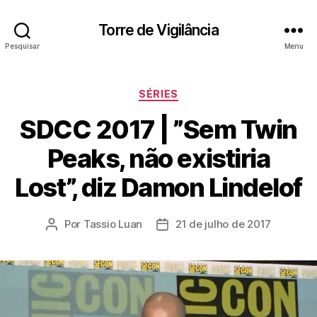
Torre de Vigilância
Pesquisar
Menu
Categorias
SÉRIES
SDCC 2017 | ”Sem Twin
Peaks, não existiria
Lost”, diz Damon Lindelof
Por
Tassio Luan
21 de julho de 2017
Autor
Data
do
de
post
publicação