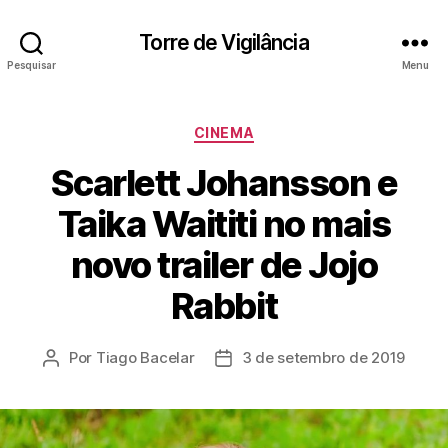
Torre de Vigilância
Pesquisar
Menu
Categorias
CINEMA
Scarlett Johansson e
Taika Waititi no mais
novo trailer de Jojo
Rabbit
Por
Tiago Bacelar
3 de setembro de 2019
Autor
Data
do
de
post
publicação