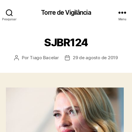
Torre de Vigilância
Pesquisar
Menu
SJBR124
Por
Tiago Bacelar
29 de agosto de 2019
Autor
Data
do
de
post
publicação