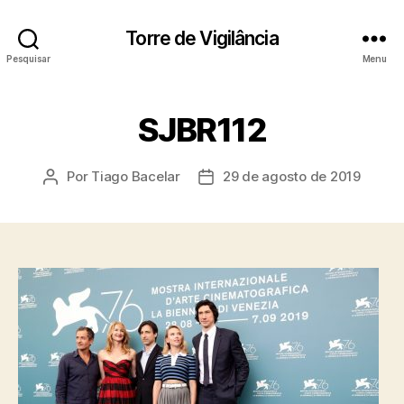
Torre de Vigilância
Pesquisar
Menu
SJBR112
Por
Tiago Bacelar
29 de agosto de 2019
Autor
Data
do
de
post
publicação