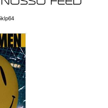
 NOSSO FEED
o5klp64