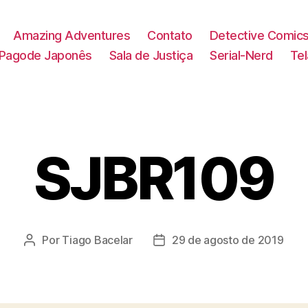
Amazing Adventures
Contato
Detective Comic
Pagode Japonês
Sala de Justiça
Serial-Nerd
Te
SJBR109
Por
Tiago Bacelar
29 de agosto de 2019
Autor
Data
do
de
post
publicação